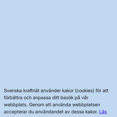
AKTÖRSPORTALEN
PRESS OCH NYHETER
OM WEBBPLATSEN
GENVÄGAR
Svenska kraftnät använder kakor (cookies) för att
Kontakta oss
förbättra och anpassa ditt besök på vår
Press och nyheter
webbplats. Genom att använda webbplatsen
Prenumerera
accepterar du användandet av dessa kakor.
Läs