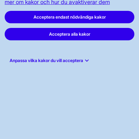
mer om kakor och hur du avaktiverar dem
Vår dataskyddspolicy
Tillgänglighetsredogörelse
Acceptera endast nödvändiga kakor
Acceptera alla kakor
keyboard_arrow_down
Anpassa vilka kakor du vill acceptera
Svenska kraftnät, Box 1200, 172 24
Sundbyberg
Tel: 010-475 80 00
E-post:
registrator@svk.se
Org.nr: 202100-4284
LinkedIn