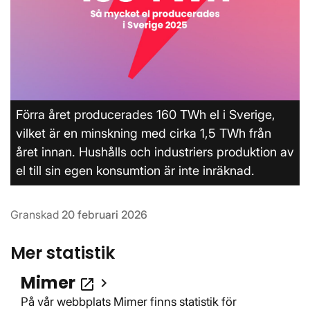
Förra året producerades 160 TWh el i Sverige,
vilket är en minskning med cirka 1,5 TWh från
året innan. Hushålls och industriers produktion av
el till sin egen konsumtion är inte inräknad.
Granskad
20 februari 2026
Mer statistik
Mimer
Öppnas i nytt fönster
open_in_new
På vår webbplats Mimer finns statistik för