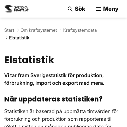
Sök
Meny
search
menu
Sök på webbpla
Start
Om kraftsystemet
Kraftsystemdata
Elstatistik
Elstatistik
Vi tar fram Sverigestatistik för produktion,
förbrukning, import och export med mera.
När uppdateras statistiken?
Statistiken är baserad på uppmätta timvärden för
förbrukning och produktion som rapporteras till
eSett. I mitten av månaden publiceras data för