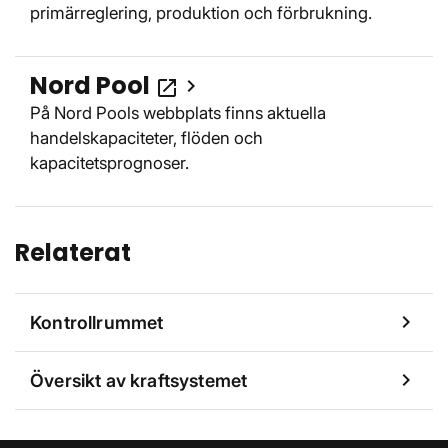
primärreglering, produktion och förbrukning.
Nord Pool
Öppnas i nytt fönster
open_in_new
På Nord Pools webbplats finns aktuella
handelskapaciteter, flöden och
kapacitetsprognoser.
Relaterat
chevron_right
Kontrollrummet
chevron_right
Översikt av kraftsystemet