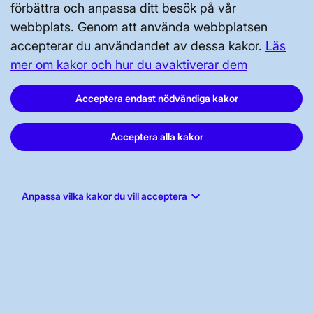
Kontakta oss
förbättra och anpassa ditt besök på vår
webbplats. Genom att använda webbplatsen
Press och nyheter
accepterar du användandet av dessa kakor.
Läs
Prenumerera
mer om kakor och hur du avaktiverar dem
Vår dataskyddspolicy
Acceptera endast nödvändiga kakor
Tillgänglighetsredogörelse
Acceptera alla kakor
keyboard_arrow_down
Anpassa vilka kakor du vill acceptera
Svenska kraftnät, Box 1200, 172 24
Sundbyberg
Tel: 010-475 80 00
E-post:
registrator@svk.se
Org.nr: 202100-4284