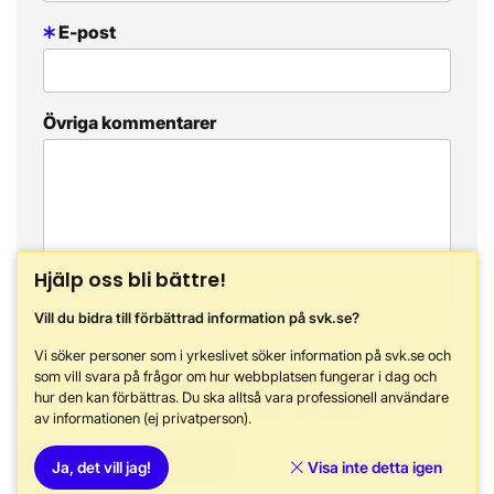
E-post
Övriga kommentarer
Hjälp oss bli bättre!
Vill du bidra till förbättrad information på svk.se?
Vi söker personer som i yrkeslivet söker information på svk.se och
som vill svara på frågor om hur webbplatsen fungerar i dag och
Jag har läst och accepterat
Information om
hur den kan förbättras. Du ska alltså vara professionell användare
behandling av personuppgifter på svk.se
av informationen (ej privatperson).
Skicka
Ja, det vill jag!
Visa inte detta igen