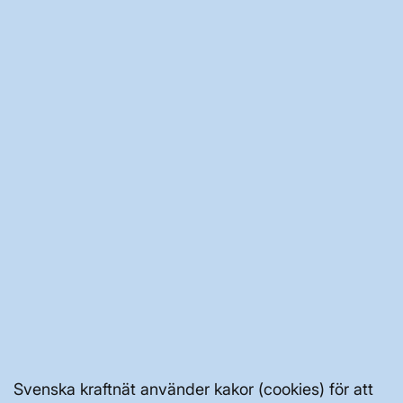
JOBBA HÄR
AKTÖRSPORTALEN
PRESS OCH NYHETER
OM WEBBPLATSEN
GENVÄGAR
Svenska kraftnät använder kakor (cookies) för att