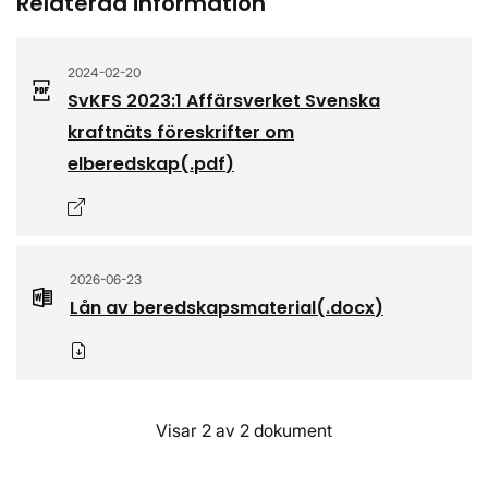
Relaterad information
2024-02-20
SvKFS 2023:1 Affärsverket Svenska
kraftnäts föreskrifter om
elberedskap
(.
pdf
)
Öppnas i nytt fönster
2026-06-23
Lån av beredskapsmaterial
(.
docx
)
Ladda ner
Visar 2 av 2 dokument