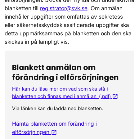
blanketten till
registrator@svk.se
. Om anmälan
innehåller uppgifter som omfattas av sekretess
eller säkerhetsskyddsklassificerade uppgifter ska
detta uppmärksammas på blanketten och den ska
skickas in på lämpligt vis.
Blankett anmälan om
förändring i elförsörjningen
Här kan du läsa mer om vad som ska stå i
blanketten och finnas med i anmälan (.pdf)
Öppnas i 
open_in_new
Via länken kan du ladda ned blanketten.
Hämta blanketten om förändring i
elförsörjningen
Öppnas i nytt fönster
open_in_new