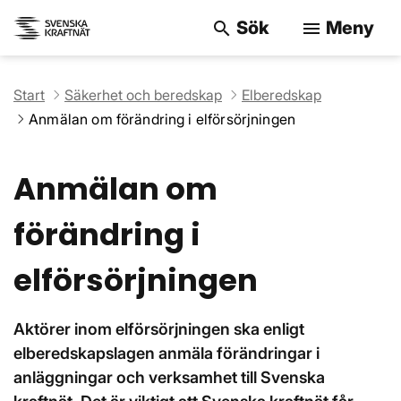
Sök
Meny
search
menu
Sök på webbpla
Start
Säkerhet och beredskap
Elberedskap
Anmälan om förändring i elförsörjningen
Anmälan om
förändring i
elförsörjningen
Aktörer inom elförsörjningen ska enligt
elberedskapslagen anmäla förändringar i
anläggningar och verksamhet till Svenska