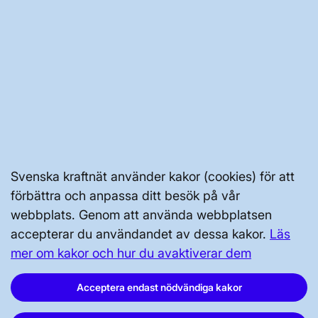
JOBBA HÄR
AKTÖRSPORTALEN
PRESS OCH NYHETER
OM WEBBPLATSEN
Svenska kraftnät använder kakor (cookies) för att
förbättra och anpassa ditt besök på vår
webbplats. Genom att använda webbplatsen
accepterar du användandet av dessa kakor.
Läs
mer om kakor och hur du avaktiverar dem
GENVÄGAR
Acceptera endast nödvändiga kakor
Kontakta oss