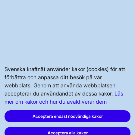
JOBBA HÄR
AKTÖRSPORTALEN
PRESS OCH NYHETER
OM WEBBPLATSEN
Svenska kraftnät använder kakor (cookies) för att
förbättra och anpassa ditt besök på vår
webbplats. Genom att använda webbplatsen
accepterar du användandet av dessa kakor.
Läs
mer om kakor och hur du avaktiverar dem
GENVÄGAR
Acceptera endast nödvändiga kakor
Kontakta oss
Acceptera alla kakor