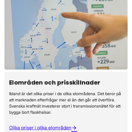
Elområden och prisskillnader
Ibland är det olika priser i de olika elområdena. Det beror på
att marknaden efterfrågar mer el än det går att överföra.
Svenska kraftnät investerar stort i transmissionsnätet för att
bygga bort flaskhalsar.
Olika priser i olika elområden
arrow_forward