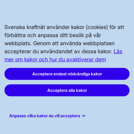
Prenumerera
Vår dataskyddspolicy
Tillgänglighetsredogörelse
Svenska kraftnät använder kakor (cookies) för att
förbättra och anpassa ditt besök på vår
webbplats. Genom att använda webbplatsen
accepterar du användandet av dessa kakor.
Läs
mer om kakor och hur du avaktiverar dem
Svenska kraftnät, Box 1200, 172 24
Acceptera endast nödvändiga kakor
Sundbyberg
Acceptera alla kakor
Tel: 010-475 80 00
E-post:
registrator@svk.se
Org.nr: 202100-4284
keyboard_arrow_down
Anpassa vilka kakor du vill acceptera