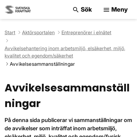
Sök
Meny
search
menu
Sök på webbpla
Start
Aktörsportalen
Entreprenörer i elnätet
Avvikelsehantering inom arbetsmiljö, elsäkerhet, miljö,
kvalitet och egendom/säkerhet
Avvikelsesammanställningar
Avvikelsesammanställ
ningar
På denna sida publicerar vi sammanställningar om
de avvikelser som inträffat inom arbetsmiljö,
elsäkerhet, miljö, kvalitet och egendom/fysisk