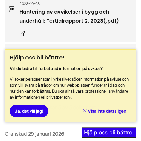
2023-10-03
Hantering av avvikelser i bygg och
underhåll: Tertialrapport 2, 2023
(.
pdf
)
Öppnas i nytt fönster
2023-06-09
Hjälp oss bli bättre!
Hantering av avvikelser i bygg och
Vill du bidra till förbättrad information på svk.se?
underhåll: Tertialrapport 1, 2023
(.
pdf
)
Vi söker personer som i yrkeslivet söker information på svk.se och
Öppnas i nytt fönster
som vill svara på frågor om hur webbplatsen fungerar i dag och
hur den kan förbättras. Du ska alltså vara professionell användare
av informationen (ej privatperson).
Visar 5 av 5 dokument
Ja, det vill jag!
Visa inte detta igen
Hjälp oss bli bättre!
Granskad
29 januari 2026