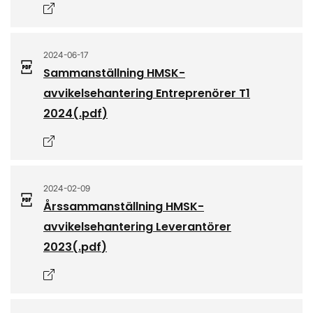
Öppnas i nytt fönster
2024-06-17
Sammanställning HMSK-
avvikelsehantering Entreprenörer T1
2024
(.
pdf
)
Öppnas i nytt fönster
2024-02-09
Årssammanställning HMSK-
avvikelsehantering Leverantörer
2023
(.
pdf
)
Öppnas i nytt fönster