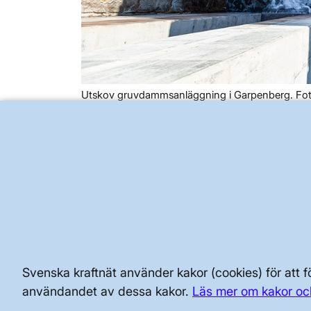
Utskov gruvdammsanläggning i Garpenberg. Fot
Granskad
24 mars 2025
BRA ATT VETA FÖR ALLMÄNHETEN
SÄKERHET OCH BEREDSKAP
AKTÖRSPORTALEN
Svenska kraftnät använder kakor (cookies) för att
användandet av dessa kakor.
Läs mer om kakor oc