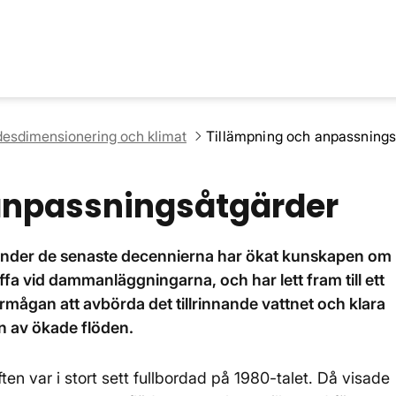
desdimensionering och klimat
Tillämpning och anpassnings
anpassningsåtgärder
a under de senaste decennierna har ökat kunskapen om
fa vid dammanläggningarna, och har lett fram till ett
förmågan att avbörda det tillrinnande vattnet och klara
n av ökade flöden.
n var i stort sett fullbordad på 1980-talet. Då visade