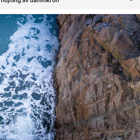
 höjning av dammkrön