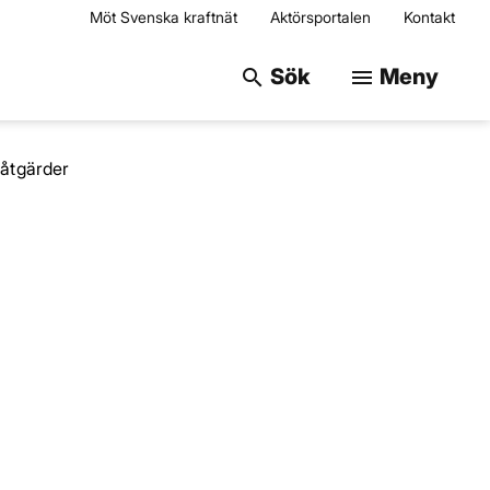
Möt Svenska kraftnät
Aktörsportalen
Kontakt
Sök på webbplats
Sök
Meny
search
menu
åtgärder