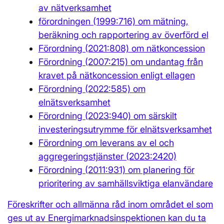
av nätverksamhet
förordningen (1999:716) om mätning,
beräkning och rapportering av överförd el
Förordning (2021:808) om nätkoncession
Förordning (2007:215) om undantag från
kravet på nätkoncession enligt ellagen
Förordning (2022:585) om
elnätsverksamhet
Förordning (2023:940) om särskilt
investeringsutrymme för elnätsverksamhet
Förordning om leverans av el och
aggregeringstjänster (2023:2420)
Förordning (2011:931) om planering för
prioritering av samhällsviktiga elanvändare
Föreskrifter och allmänna råd inom området el som
ges ut av Energimarknadsinspektionen kan du ta