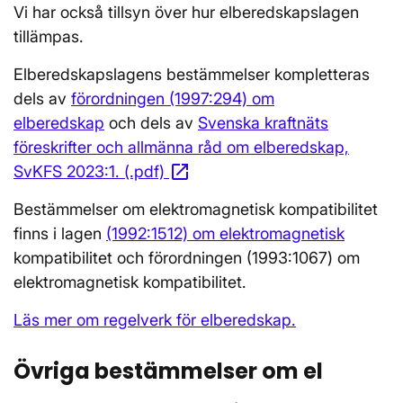
Vi har också tillsyn över hur elberedskapslagen
tillämpas.
Elberedskapslagens bestämmelser kompletteras
dels av
förordningen (1997:294) om
elberedskap
och dels av
Svenska kraftnäts
föreskrifter och allmänna råd om elberedskap,
open_in_new
SvKFS 2023:1. (.pdf)
Öppnas i nytt fönster
Bestämmelser om elektromagnetisk kompatibilitet
finns i lagen
(1992:1512) om elektromagnetisk
kompatibilitet och förordningen (1993:1067) om
elektromagnetisk kompatibilitet.
Läs mer om regelverk för elberedskap.
Övriga bestämmelser om el