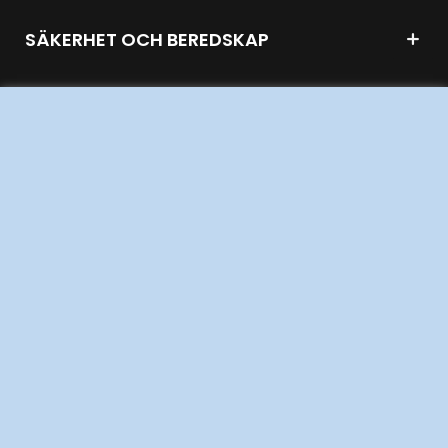
SÄKERHET OCH BEREDSKAP
OM OSS
JOBBA HÄR
AKTÖRSPORTALEN
PRESS OCH NYHETER
OM WEBBPLATSEN