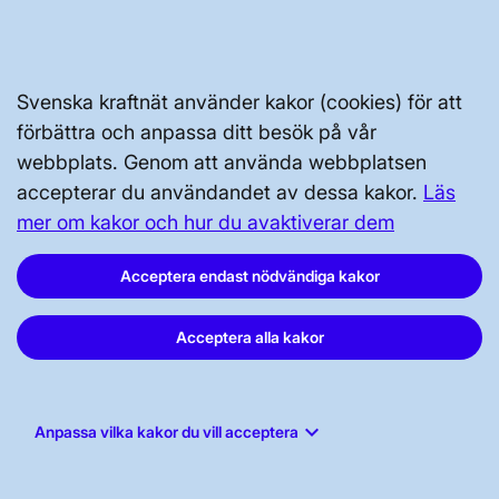
GENVÄGAR
Svenska kraftnät använder kakor (cookies) för att
förbättra och anpassa ditt besök på vår
Kontakta oss
webbplats. Genom att använda webbplatsen
Press och nyheter
accepterar du användandet av dessa kakor.
Läs
Prenumerera
mer om kakor och hur du avaktiverar dem
Vår dataskyddspolicy
Acceptera endast nödvändiga kakor
Tillgänglighetsredogörelse
Acceptera alla kakor
keyboard_arrow_down
Anpassa vilka kakor du vill acceptera
Svenska kraftnät, Box 1200, 172 24