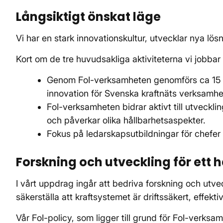
Långsiktigt önskat läge
Vi har en stark innovationskultur, utvecklar nya lö
Kort om de tre huvudsakliga aktiviteterna vi jobba
Genom FoI-verksamheten genomförs ca 15 pro
innovation för Svenska kraftnäts verksamhe
FoI-verksamheten bidrar aktivt till utveckli
och påverkar olika hållbarhetsaspekter.
Fokus på ledarskapsutbildningar för chefe
Forskning och utveckling för ett 
I vårt uppdrag ingår att bedriva forskning och utveck
säkerställa att kraftsystemet är driftssäkert, effekti
Vår FoI-policy, som ligger till grund för FoI-verks