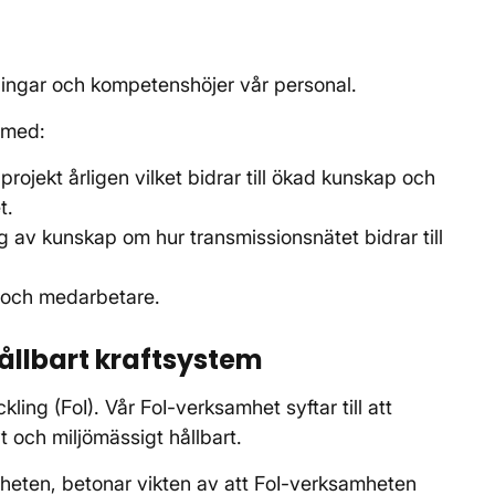
sningar och kompetenshöjer vår personal.
r med:
jekt årligen vilket bidrar till ökad kunskap och
t.
ng av kunskap om hur transmissionsnätet bidrar till
r och medarbetare.
hållbart kraftsystem
ling (FoI). Vår FoI-verksamhet syftar till att
vt och miljömässigt hållbart.
amheten, betonar vikten av att FoI-verksamheten