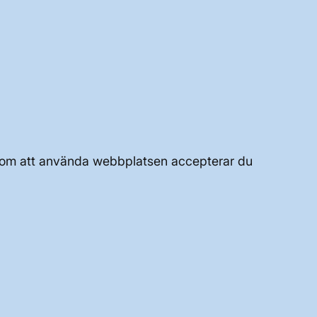
UTVECKLING AV KRAFTSYSTEMET
JOBBA HÄR
Genom att använda webbplatsen accepterar du
OM WEBBPLATSEN
GENVÄGAR
Kontakta oss