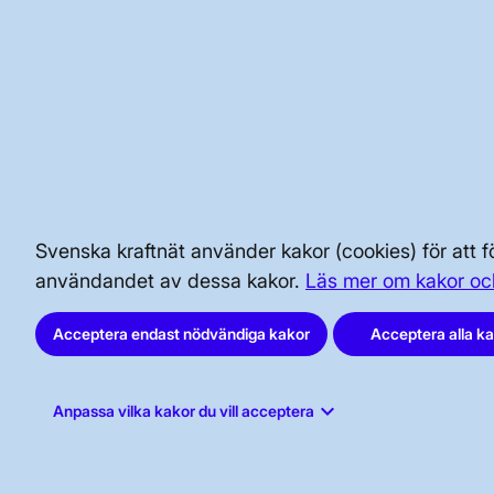
infrastruktur och mål 7: Hållbar energi för alla.
Granskad
12 mars 2024
BRA ATT VETA FÖR ALLMÄNHETEN
SÄKERHET OCH BEREDSKAP
Svenska kraftnät använder kakor (cookies) för att
användandet av dessa kakor.
Läs mer om kakor oc
AKTÖRSPORTALEN
Acceptera endast nödvändiga kakor
Acceptera alla k
keyboard_arrow_down
Anpassa vilka kakor du vill acceptera