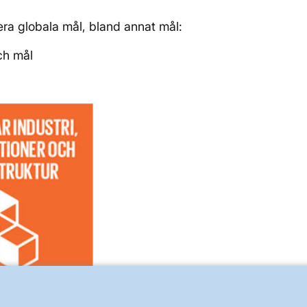
lera globala mål, bland annat mål:
och mål
a mål, bland annat mål 9: Hållbar industri, innovationer och