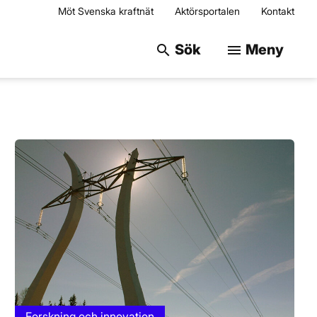
Möt Svenska kraftnät
Aktörsportalen
Kontakt
Sök på webbplats
Sök
Meny
search
menu
Forskning och innovation