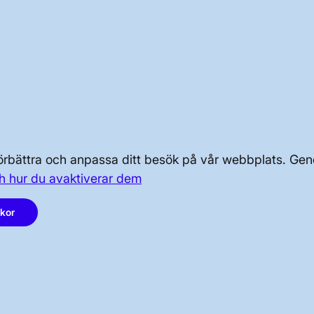
OM KRAFTSYSTEMET
OM OSS
 förbättra och anpassa ditt besök på vår webbplats. 
h hur du avaktiverar dem
PRESS OCH NYHETER
akor
LinkedIn