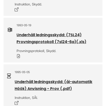
Instruktion, Skydd.
Öppnas i nytt fönster
1993-05-19
Underhåll ledningsskydd: (7SL24)
Provningsprotokoll (7sl24-6a)
(.
xls
)
Provningsprotokoll, Skydd.
Ladda ner
1995-05-05
Underhåll ledningsskydd: (åi-automatik
Höök) Anvisning - Prov
(.
pdf
)
Instruktion, SÅI.
Öppnas i nytt fönster