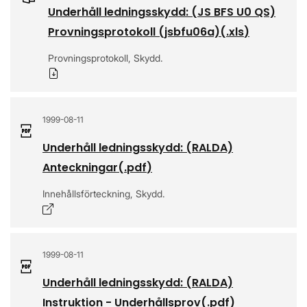
Underhåll ledningsskydd: (JS BFS U0 QS)
Provningsprotokoll (jsbfu06a)
(.
xls
)
Provningsprotokoll, Skydd.
Ladda ner
1999-08-11
Underhåll ledningsskydd: (RALDA)
Anteckningar
(.
pdf
)
Innehållsförteckning, Skydd.
Öppnas i nytt fönster
1999-08-11
Underhåll ledningsskydd: (RALDA)
Instruktion - Underhållsprov
(.
pdf
)