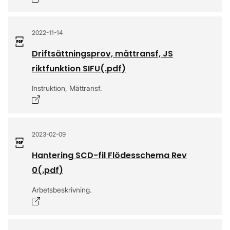
2022-11-14
Driftsättningsprov, mättransf, JS
riktfunktion SIFU
(.
pdf
)
Instruktion, Mättransf.
Öppnas i nytt fönster
2023-02-09
Hantering SCD-fil Flödesschema Rev
0
(.
pdf
)
Arbetsbeskrivning.
Öppnas i nytt fönster