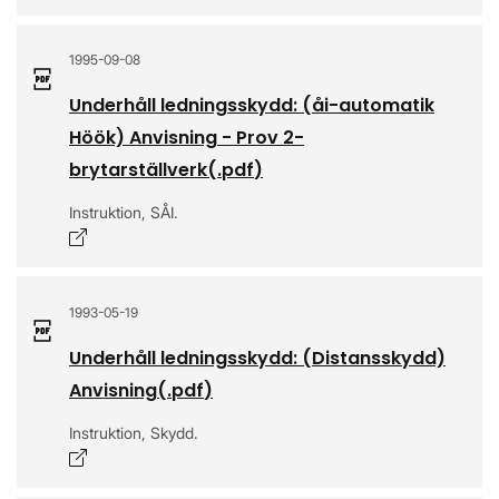
1995-09-08
Underhåll ledningsskydd: (åi-automatik
Höök) Anvisning - Prov 2-
brytarställverk
(.
pdf
)
Instruktion, SÅI.
Öppnas i nytt fönster
1993-05-19
Underhåll ledningsskydd: (Distansskydd)
Anvisning
(.
pdf
)
Instruktion, Skydd.
Öppnas i nytt fönster