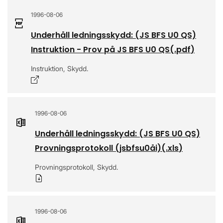
1996-08-06
Underhåll ledningsskydd: (JS BFS U0 QS)
Instruktion - Prov på JS BFS U0 QS
(.
pdf
)
Instruktion, Skydd.
Öppnas i nytt fönster
1996-08-06
Underhåll ledningsskydd: (JS BFS U0 QS)
Provningsprotokoll (jsbfsu0åi)
(.
xls
)
Provningsprotokoll, Skydd.
Ladda ner
1996-08-06