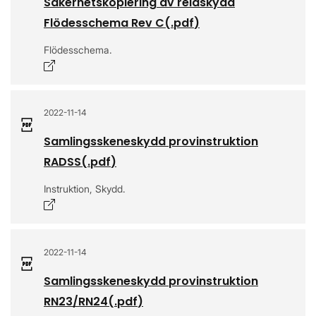
Säkerhetskopiering av reläskydd
Flödesschema Rev C
(.
pdf
)
Flödesschema.
Öppnas i nytt fönster
2022-11-14
Samlingsskeneskydd provinstruktion
RADSS
(.
pdf
)
Instruktion, Skydd.
Öppnas i nytt fönster
2022-11-14
Samlingsskeneskydd provinstruktion
RN23/RN24
(.
pdf
)