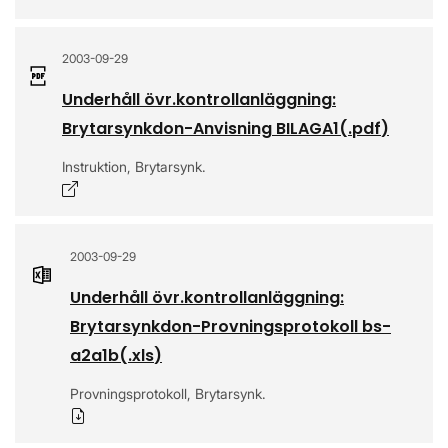
2003-09-29
Underhåll övr.kontrollanläggning:
Brytarsynkdon-Anvisning BILAGA1
(.
pdf
)
Instruktion, Brytarsynk.
Öppnas i nytt fönster
2003-09-29
Underhåll övr.kontrollanläggning:
Brytarsynkdon-Provningsprotokoll bs-
a2a1b
(.
xls
)
Provningsprotokoll, Brytarsynk.
Ladda ner