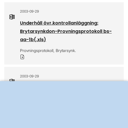
2003-09-29
Underhåll övr.kontrollanläggning:
Brytarsynkdon-Provningsprotokoll bs-
aa-1b
(.
xls
)
Provningsprotokoll, Brytarsynk.
Ladda ner
2003-09-29
Underhåll övr.kontrollanläggning:
Brytarsynkdon-Provningsprotokoll bs-
as-1b
(.
xls
)
Provningsprotokoll, Brytarsynk.
Ladda ner