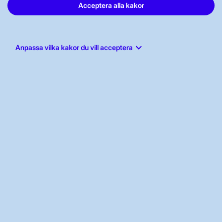
OM KRAFTSYSTEMET
Acceptera alla kakor
UTVECKLING AV KRAFTSYSTEMET
keyboard_arrow_down
Anpassa vilka kakor du vill acceptera
SÄKERHET OCH BEREDSKAP
OM OSS
JOBBA HÄR
AKTÖRSPORTALEN
PRESS OCH NYHETER