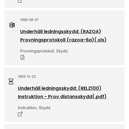
Öppnas i nytt fönster
1996-08-07
Underhåll ledningsskydd: (RAZOA)
Provningsprotokoll (razoa-6a)
(.
xls
)
Provningsprotokoll, Skydd.
Ladda ner
1993-12-23
Underhåll ledningsskydd: (RELZ100)
Instruktion - Prov distansskydd
(.
pdf
)
Instruktion, Skydd.
Öppnas i nytt fönster