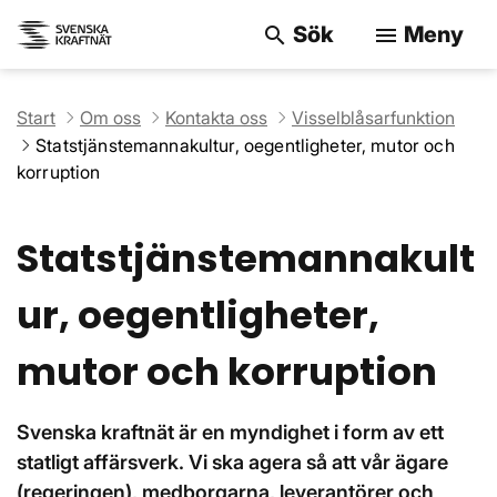
Sök
Meny
search
menu
Sök på webbpla
Start
Om oss
Kontakta oss
Visselblåsarfunktion
Statstjänstemannakultur, oegentligheter, mutor och
korruption
Statstjänstemannakult
ur, oegentligheter,
mutor och korruption
Svenska kraftnät är en myndighet i form av ett
statligt affärsverk. Vi ska agera så att vår ägare
(regeringen), medborgarna, leverantörer och