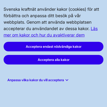
Kontakta oss
Press och nyheter
Svenska kraftnät använder kakor (cookies) för att
förbättra och anpassa ditt besök på vår
Prenumerera
webbplats. Genom att använda webbplatsen
Vår dataskyddspolicy
accepterar du användandet av dessa kakor.
Läs
Tillgänglighetsredogörelse
mer om kakor och hur du avaktiverar dem
Acceptera endast nödvändiga kakor
Acceptera alla kakor
Svenska kraftnät, Box 1200, 172 24
keyboard_arrow_down
Anpassa vilka kakor du vill acceptera
Sundbyberg
Tel: 010-475 80 00
E-post:
registrator@svk.se
Org.nr: 202100-4284