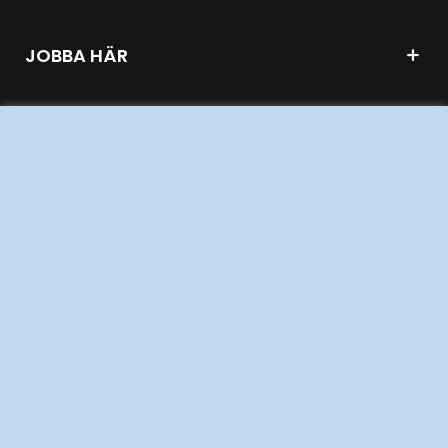
JOBBA HÄR
AKTÖRSPORTALEN
PRESS OCH NYHETER
OM WEBBPLATSEN
GENVÄGAR