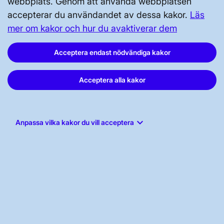
webbplats. Genom att använda webbplatsen
Vår dataskyddspolicy
accepterar du användandet av dessa kakor.
Läs
Tillgänglighetsredogörelse
mer om kakor och hur du avaktiverar dem
Acceptera endast nödvändiga kakor
Acceptera alla kakor
Svenska kraftnät, Box 1200, 172 24
Sundbyberg
keyboard_arrow_down
Anpassa vilka kakor du vill acceptera
Tel: 010-475 80 00
E-post:
registrator@svk.se
Org.nr: 202100-4284
LinkedIn