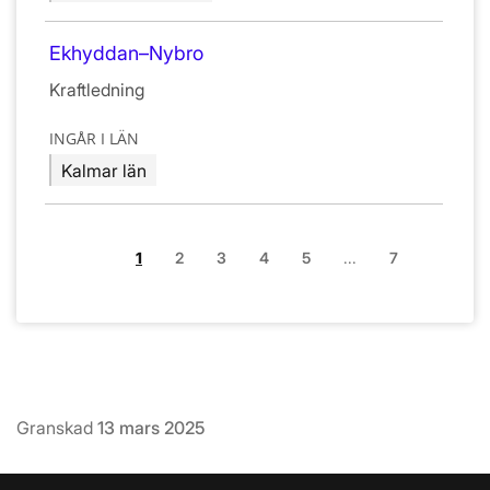
Ekhyddan–Nybro
Kraftledning
INGÅR I LÄN
Kalmar län
1
2
3
4
5
...
7
Granskad
13 mars 2025