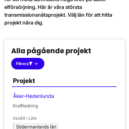
elförsörjning. Här är våra största
transmissionsnätsprojekt. Välj län för att hitta
projekt nära dig.
Alla pågående projekt
keyboard_arrow_down
Filtrera
Projekt
Ing
Åker-Hedenlunda
Kraftledning
INGÅR I LÄN
Södermanlands län