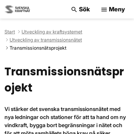
Sök
Meny
search
menu
Sök på webbpla
Start
Utveckling av kraftsystemet
Utveckling av transmissionsnätet
Transmissionsnätsprojekt
Transmissionsnätspr
ojekt
Vi stärker det svenska transmissionsnätet med
nya ledningar och stationer för att ta hand om ny
vindkraft, bygga bort begränsningar i nätet och
för att möta samhällets höga krav på säker