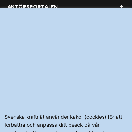
AKTÖRSPORTALEN
PRESS OCH NYHETER
OM WEBBPLATSEN
GENVÄGAR
Kontakta oss
Press och nyheter
Svenska kraftnät använder kakor (cookies) för att
Prenumerera
förbättra och anpassa ditt besök på vår