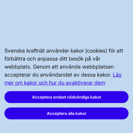
Kontakta oss
Press och nyheter
Prenumerera
Vår dataskyddspolicy
Tillgänglighetsredogörelse
Svenska kraftnät använder kakor (cookies) för att
förbättra och anpassa ditt besök på vår
webbplats. Genom att använda webbplatsen
accepterar du användandet av dessa kakor.
Läs
mer om kakor och hur du avaktiverar dem
Acceptera endast nödvändiga kakor
Svenska kraftnät, Box 1200, 172 24
Sundbyberg
Acceptera alla kakor
Tel: 010-475 80 00
E-post:
registrator@svk.se