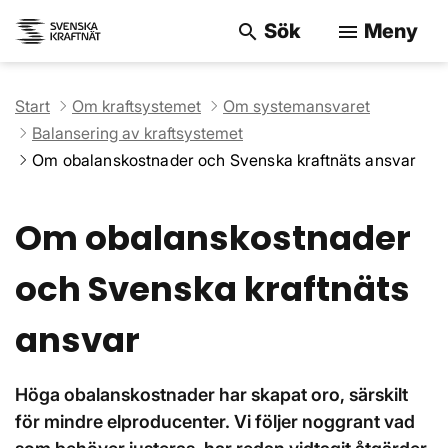
Sök
Meny
search
menu
Sök på webbpla
Start
Om kraftsystemet
Om systemansvaret
Balansering av kraftsystemet
Om obalanskostnader och Svenska kraftnäts ansvar
Om obalanskostnader
och Svenska kraftnäts
ansvar
Höga obalanskostnader har skapat oro, särskilt
för mindre elproducenter. Vi följer noggrant vad