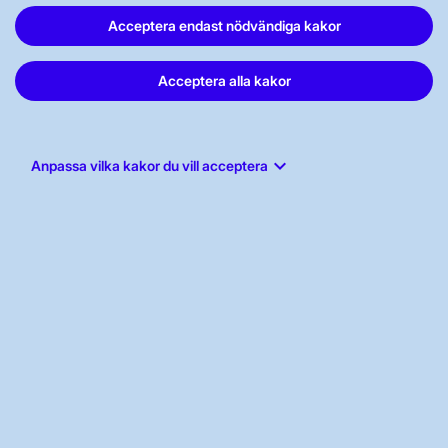
OM KRAFTSYSTEMET
Acceptera endast nödvändiga kakor
Acceptera alla kakor
UTVECKLING AV KRAFTSYSTEMET
keyboard_arrow_down
SÄKERHET OCH BEREDSKAP
Anpassa vilka kakor du vill acceptera
OM OSS
JOBBA HÄR
AKTÖRSPORTALEN