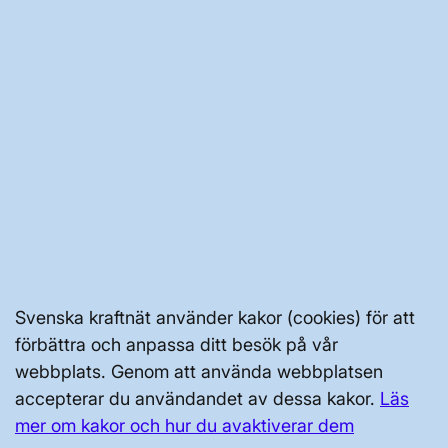
chevron_right
Nyheter
chevron_right
Rapporter och remissvar
chevron_right
Karta över transmissionsnätet
chevron_right
Transmissionsnätsprojekt
chevron_right
Möt Svenska kraftnät
Svenska kraftnät använder kakor (cookies) för att
förbättra och anpassa ditt besök på vår
webbplats. Genom att använda webbplatsen
accepterar du användandet av dessa kakor.
Läs
BRA ATT VETA FÖR ALLMÄNHETEN
mer om kakor och hur du avaktiverar dem