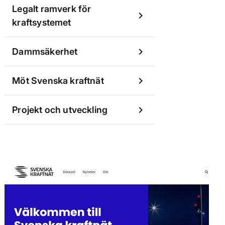
Legalt ramverk för
chevron_right
kraftsystemet
chevron_right
Dammsäkerhet
chevron_right
Möt Svenska kraftnät
chevron_right
Projekt och utveckling