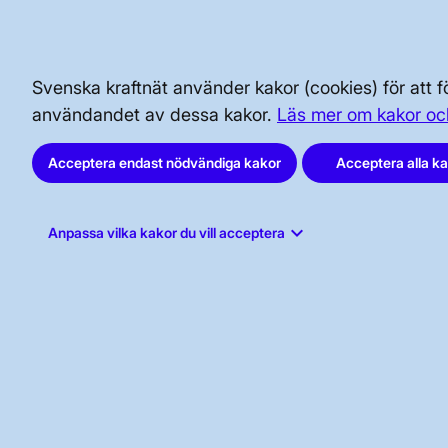
BRA ATT VETA FÖR ALLMÄNHETEN
Svenska kraftnät använder kakor (cookies) för att
användandet av dessa kakor.
Läs mer om kakor oc
SÄKERHET OCH BEREDSKAP
Acceptera endast nödvändiga kakor
Acceptera alla k
AKTÖRSPORTALEN
keyboard_arrow_down
Anpassa vilka kakor du vill acceptera
Svenska kraftnät, Box 1200, 172 24
Sundbyberg