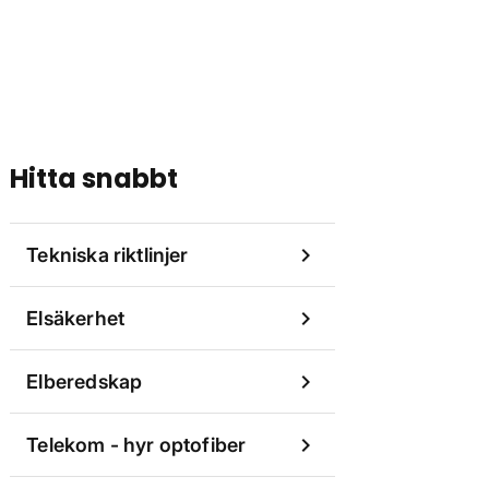
Hitta snabbt
chevron_right
Tekniska riktlinjer
chevron_right
Elsäkerhet
chevron_right
Elberedskap
chevron_right
Telekom - hyr optofiber