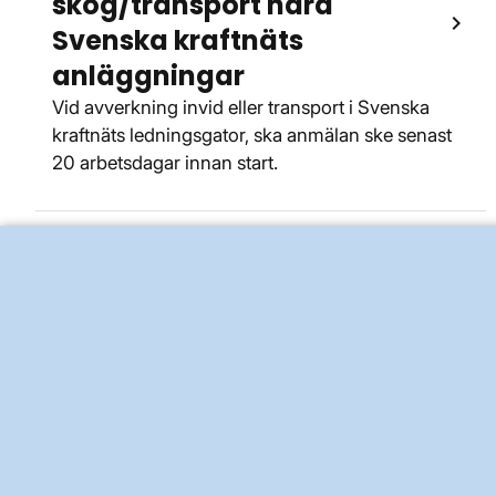
skog/transport nära
Svenska kraftnäts
anläggningar
Vid avverkning invid eller transport i Svenska
kraftnäts ledningsgator, ska anmälan ske senast
20 arbetsdagar innan start.
Anmäl säkerhetskänslig
verksamhet
Anmäl att ni bedriver säkerhetskänslig
verksamhet inom områdena elförsörjning eller
dammanläggningar.
Granskad
4 mars 2026