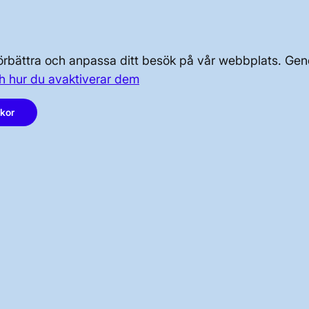
OM KRAFTSYSTEMET
 förbättra och anpassa ditt besök på vår webbplats. 
h hur du avaktiverar dem
OM OSS
akor
PRESS OCH NYHETER
LinkedIn
Instagram
Facebook