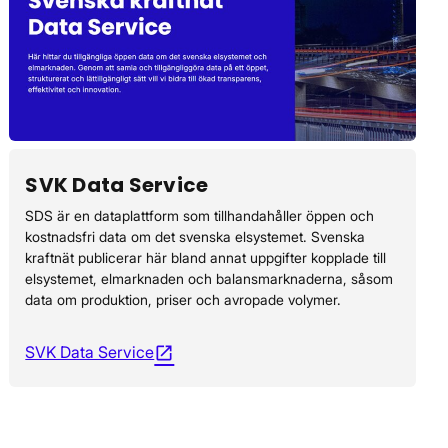
SVK Data Service
SDS är en dataplattform som tillhandahåller öppen och
kostnadsfri data om det svenska elsystemet. Svenska
kraftnät publicerar här bland annat uppgifter kopplade till
elsystemet, elmarknaden och balansmarknaderna, såsom
data om produktion, priser och avropade volymer.
SVK Data Service
Öppnas i nytt fönster
open_in_new