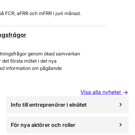
på FCR, aFRR och mFRR i juni månad.
ngsfrågor
slutningsfrågor genom ökad samverkan
r det första mötet i det nya
kad information om pågående
Visa alla nyheter
arrow_forward
Info till entreprenörer i elnätet
För nya aktörer och roller