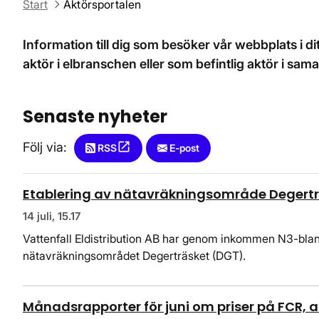
Start
Aktörsportalen
Information till dig som besöker vår webbplats i d
aktör i elbranschen eller som befintlig aktör i s
Senaste nyheter
Följ via:
open_in_new
RSS
Öppnas i nytt fönster
E-post
Etablering av nätavräkningsområde Degert
14 juli, 15.17
Vattenfall Eldistribution AB har genom inkommen N3-blan
nätavräkningsområdet Degerträsket (DGT).
Månadsrapporter för juni om priser på FCR, 