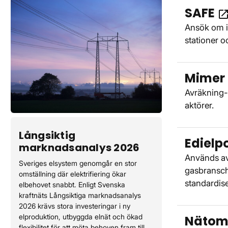
SAFE
open_in_n
Ansök om in
stationer o
Mimer
Avräkning-
aktörer.
Långsiktig
Edielp
marknadsanalys 2026
Används av
Sveriges elsystem genomgår en stor
gasbransch
omställning där elektrifiering ökar
standardis
elbehovet snabbt. Enligt Svenska
kraftnäts Långsiktiga marknadsanalys
2026 krävs stora investeringar i ny
elproduktion, utbyggda elnät och ökad
Nätom
flexibilitet för att möta behoven fram till