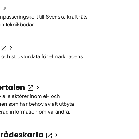
Öppnas i nytt fönster
ew
passeringskort till Svenska kraftnäts
ch teknikbodar.
Öppnas i nytt fönster
open_in_new
 och strukturdata för elmarknadens
ortalen
Öppnas i nytt fönster
open_in_new
 alla aktörer inom el- och
en som har behov av att utbyta
erad information om varandra.
rådeskarta
Öppnas i nytt fönster
open_in_new