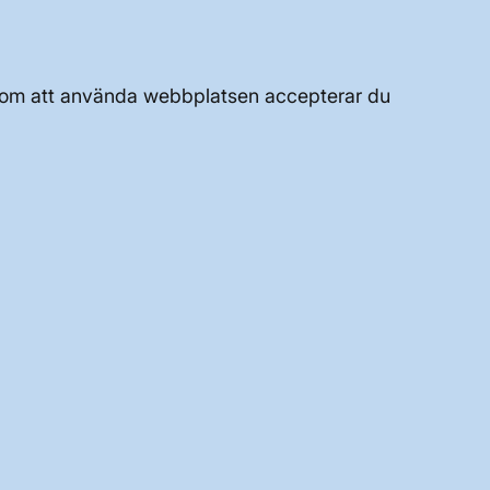
UTVECKLING AV KRAFTSYSTEMET
Genom att använda webbplatsen accepterar du
JOBBA HÄR
OM WEBBPLATSEN
GENVÄGAR
Kontakta oss
Press och nyheter
Prenumerera