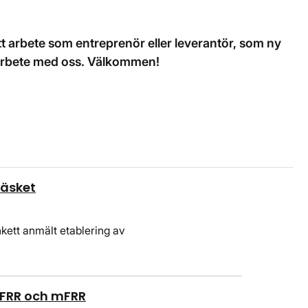
itt arbete som entreprenör eller leverantör, som ny
amarbete med oss. Välkommen!
räsket
kett anmält etablering av
aFRR och mFRR