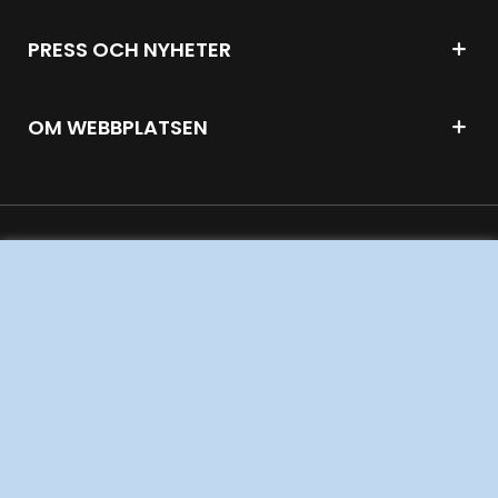
PRESS OCH NYHETER
OM WEBBPLATSEN
GENVÄGAR
Kontakta oss
Press och nyheter
Prenumerera
Vår dataskyddspolicy
Tillgänglighetsredogörelse