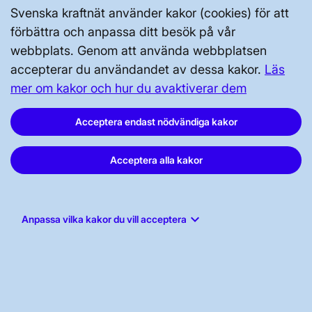
Svenska kraftnät använder kakor (cookies) för att
förbättra och anpassa ditt besök på vår
webbplats. Genom att använda webbplatsen
accepterar du användandet av dessa kakor.
Läs
mer om kakor och hur du avaktiverar dem
Svenska kraftnät, Box 1200, 172 24
Acceptera endast nödvändiga kakor
Sundbyberg
Tel: 010-475 80 00
Acceptera alla kakor
E-post:
registrator@svk.se
Org.nr: 202100-4284
keyboard_arrow_down
Anpassa vilka kakor du vill acceptera
LinkedIn
Instagram