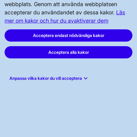
GENVÄGAR
webbplats. Genom att använda webbplatsen
Kontakta oss
accepterar du användandet av dessa kakor.
Läs
mer om kakor och hur du avaktiverar dem
Press och nyheter
Prenumerera
Acceptera endast nödvändiga kakor
Vår dataskyddspolicy
Acceptera alla kakor
Tillgänglighetsredogörelse
keyboard_arrow_down
Anpassa vilka kakor du vill acceptera
Svenska kraftnät, Box 1200, 172 24
Sundbyberg
Tel: 010-475 80 00
E-post:
registrator@svk.se