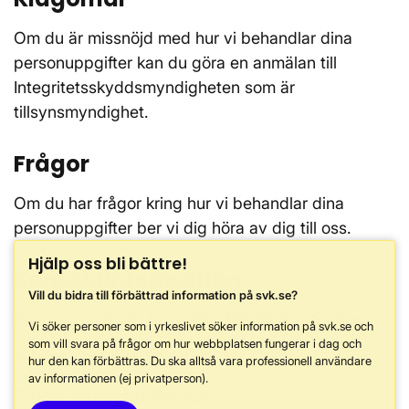
Om du är missnöjd med hur vi behandlar dina
personuppgifter kan du göra en anmälan till
Integritetsskyddsmyndigheten som är
tillsynsmyndighet.
Frågor
Om du har frågor kring hur vi behandlar dina
personuppgifter ber vi dig höra av dig till oss.
Hjälp oss bli bättre!
Kontaktinformation
Vill du bidra till förbättrad information på svk.se?
Svenska kraftnät, Box 1200, 172 24 Sundbyberg
Vi söker personer som i yrkeslivet söker information på svk.se och
som vill svara på frågor om hur webbplatsen fungerar i dag och
Telefon: 010-475 80 00
hur den kan förbättras. Du ska alltså vara professionell användare
av informationen (ej privatperson).
E-post:
registrator@svk.se