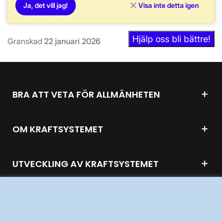
Ja, det vill jag!
Visa inte detta igen
Dataskyddsombud: Fredrik Lenander
Hjälp oss bli bättre!
Granskad
22 januari 2026
BRA ATT VETA FÖR ALLMÄNHETEN
OM KRAFTSYSTEMET
UTVECKLING AV KRAFTSYSTEMET
SÄKERHET OCH BEREDSKAP