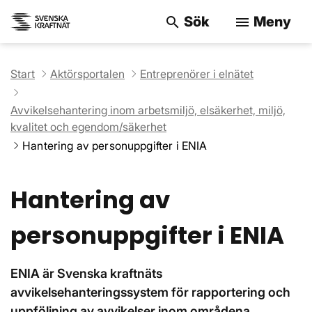
Sök
Meny
search
menu
Sök på webbpla
Start
Aktörsportalen
Entreprenörer i elnätet
Avvikelsehantering inom arbetsmiljö, elsäkerhet, miljö,
kvalitet och egendom/säkerhet
Hantering av personuppgifter i ENIA
Hantering av
personuppgifter i ENIA
ENIA är Svenska kraftnäts
avvikelsehanteringssystem för rapportering och
uppföljning av avvikelser inom områdena