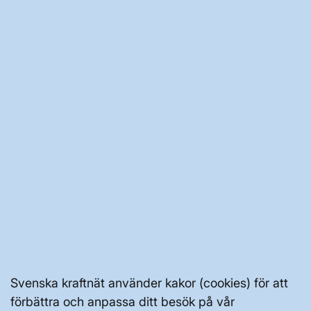
OM OSS
JOBBA HÄR
AKTÖRSPORTALEN
PRESS OCH NYHETER
OM WEBBPLATSEN
Svenska kraftnät använder kakor (cookies) för att
förbättra och anpassa ditt besök på vår