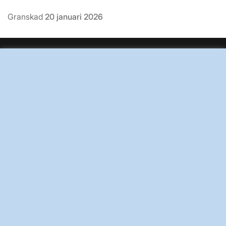
Granskad
20 januari 2026
BRA ATT VETA FÖR ALLMÄNHETEN
OM KRAFTSYSTEMET
UTVECKLING AV KRAFTSYSTEMET
SÄKERHET OCH BEREDSKAP
OM OSS