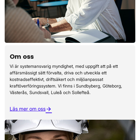
Om oss
Vi är systemansvarig myndighet, med uppgift att på ett
affärsmässigt sätt förvalta, driva och utveckla ett
kostnadseffektivt, driftsäkert och miljöanpassat
kraftöverföringssystem. Vi finns i Sundbyberg, Göteborg,
Västerås, Sundsvall, Luleå och Sollefteå.
Läs mer om oss
arrow_forward