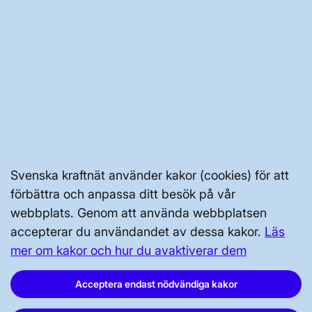
JOBBA HÄR
AKTÖRSPORTALEN
PRESS OCH NYHETER
OM WEBBPLATSEN
Svenska kraftnät använder kakor (cookies) för att
förbättra och anpassa ditt besök på vår
webbplats. Genom att använda webbplatsen
accepterar du användandet av dessa kakor.
Läs
mer om kakor och hur du avaktiverar dem
GENVÄGAR
Acceptera endast nödvändiga kakor
Kontakta oss