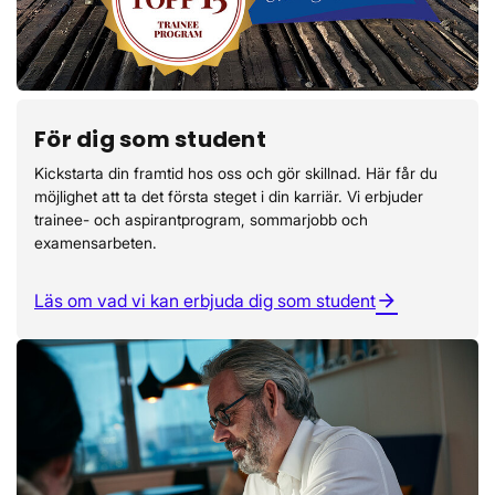
För dig som student
Kickstarta din framtid hos oss och gör skillnad. Här får du
möjlighet att ta det första steget i din karriär. Vi erbjuder
trainee- och aspirantprogram, sommarjobb och
examensarbeten.
Läs om vad vi kan erbjuda dig som student
arrow_forward