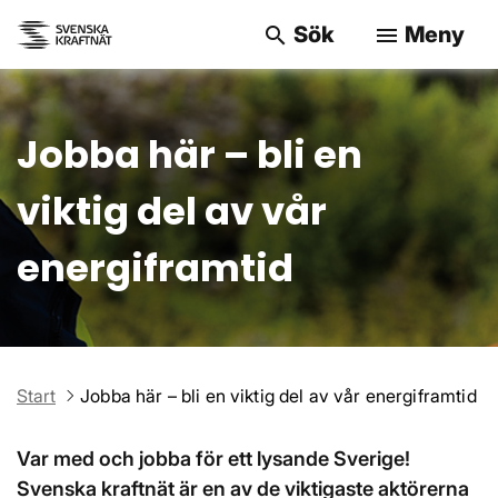
Sök
Meny
search
menu
Sök på webbpla
Jobba här – bli en
viktig del av vår
energiframtid
Start
Jobba här – bli en viktig del av vår energiframtid
Var med och jobba för ett lysande Sverige!
Svenska kraftnät är en av de viktigaste aktörerna