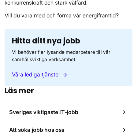
konkurrenskraft och stark välfärd.
Vill du vara med och forma vår energiframtid?
Hitta ditt nya jobb
Vi behöver fler lysande medarbetare till vår
samhällsviktiga verksamhet.
Våra lediga tjänster
arrow_forward
Läs mer
chevron_right
Sveriges viktigaste IT-jobb
chevron_right
Att söka jobb hos oss