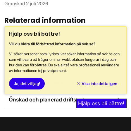
Granskad
2 juli 2026
Relaterad information
Hjälp oss bli bättre!
Information om pågående
chevron_right
Vill du bidra till förbättrad information på svk.se?
anslutningsärenden
Vi söker personer som i yrkeslivet söker information på svk.se och
som vill svara på frågor om hur webbplatsen fungerar i dag och
chevron_right
Ansökt effekt per län
hur den kan förbättras. Du ska alltså vara professionell användare
av informationen (ej privatperson).
chevron_right
Tilldelad, reserverad och ansökt effekt
Ja, det vill jag!
Visa inte detta igen
chevron_right
Önskad och planerad driftstart
Hjälp oss bli bättre!