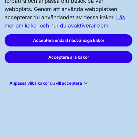
förbättra och anpassa ditt besök på vår
Tillgänglighetsredogörelse
webbplats. Genom att använda webbplatsen
accepterar du användandet av dessa kakor.
Läs
mer om kakor och hur du avaktiverar dem
Acceptera endast nödvändiga kakor
Svenska kraftnät, Box 1200, 172 24
Acceptera alla kakor
Sundbyberg
Tel: 010-475 80 00
keyboard_arrow_down
E-post:
registrator@svk.se
Anpassa vilka kakor du vill acceptera
Org.nr: 202100-4284
LinkedIn
Instagram