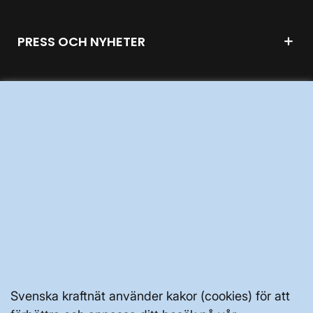
PRESS OCH NYHETER
OM WEBBPLATSEN
GENVÄGAR
Kontakta oss
Press och nyheter
Prenumerera
Vår dataskyddspolicy
Svenska kraftnät använder kakor (cookies) för att