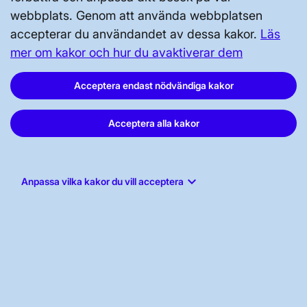
webbplats. Genom att använda webbplatsen
accepterar du användandet av dessa kakor.
Läs
mer om kakor och hur du avaktiverar dem
Svenska kraftnät, Box 1200, 172 24
Acceptera endast nödvändiga kakor
Sundbyberg
Tel: 010-475 80 00
Acceptera alla kakor
E-post:
registrator@svk.se
Org.nr: 202100-4284
keyboard_arrow_down
Anpassa vilka kakor du vill acceptera
LinkedIn
Instagram
Facebook