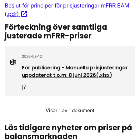
Beslut för principer för prisjusteringar mFRR EAM
open_in_new
(.pdf)
Öppnas i nytt fönster
Förteckning över samtliga
justerade mFRR-priser
2026-03-12
För publicering - Manuella prisjusteringar
uppdaterat t.o.m. 8 juni 2026
(.
xlsx
)
Ladda ner
Visar 1 av 1 dokument
Läs tidigare nyheter om priser på
balansmarknaden