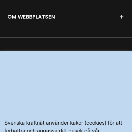
OM WEBBPLATSEN
GENVÄGAR
Kontakta oss
Press och nyheter
Prenumerera
Vår dataskyddspolicy
Tillgänglighetsredogörelse
Svenska kraftnät använder kakor (cookies) för att
förbättra och anpassa ditt besök på vår