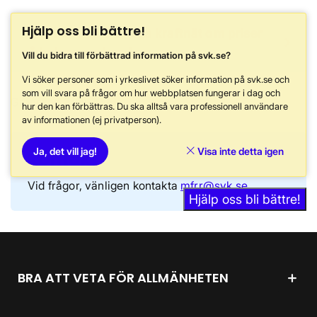
Hjälp oss bli bättre!
Nyheter från Svenska kraftnät om priser
på balansmarknaden
Vill du bidra till förbättrad information på svk.se?
Vi söker personer som i yrkeslivet söker information på svk.se och
som vill svara på frågor om hur webbplatsen fungerar i dag och
Granskad
2 juli 2026
hur den kan förbättras. Du ska alltså vara professionell användare
av informationen (ej privatperson).
Ja, det vill jag!
Visa inte detta igen
Kontakt
Vid frågor, vänligen kontakta
mfrr@svk.se
Hjälp oss bli bättre!
BRA ATT VETA FÖR ALLMÄNHETEN