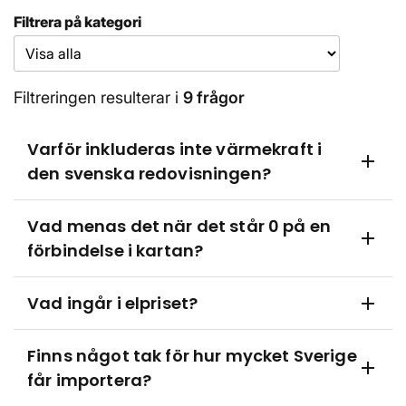
Filtrera på kategori
Filtreringen resulterar i
9 frågor
Varför inkluderas inte värmekraft i
add
den svenska redovisningen?
För Sverige ingår även värmekraft i
Vad menas det när det står 0 på en
ospecificerat, eftersom den inte rapporteras
add
förbindelse i kartan?
separat till Transparency Platform, som är den
datakälla Statnett använder.
När det visas 0-värde i kartan så beror det på
Vad ingår i elpriset?
add
att vi inte får data från Statnett som hostar
webbgrafen.
Priset i kartan anges i euro per megawattimme
Finns något tak för hur mycket Sverige
(MWh). Priset gäller för den aktuella timmen
add
får importera?
och sätts på den nordiska elbörsen dagen