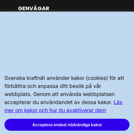
GENVÄGAR
Kontakta oss
Press och nyheter
Prenumerera
Vår dataskyddspolicy
Tillgänglighetsredogörelse
Svenska kraftnät använder kakor (cookies) för att
förbättra och anpassa ditt besök på vår
webbplats. Genom att använda webbplatsen
accepterar du användandet av dessa kakor.
Läs
mer om kakor och hur du avaktiverar dem
Svenska kraftnät, Box 1200, 172 24
Sundbyberg
Acceptera endast nödvändiga kakor
Tel: 010-475 80 00