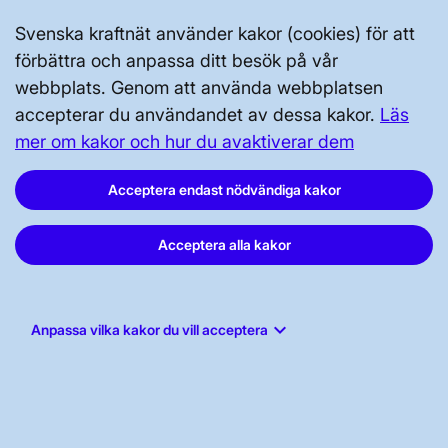
Tillgänglighetsredogörelse
Svenska kraftnät använder kakor (cookies) för att
förbättra och anpassa ditt besök på vår
webbplats. Genom att använda webbplatsen
accepterar du användandet av dessa kakor.
Läs
mer om kakor och hur du avaktiverar dem
Svenska kraftnät, Box 1200, 172 24
Acceptera endast nödvändiga kakor
Sundbyberg
Tel: 010-475 80 00
Acceptera alla kakor
E-post:
registrator@svk.se
Org.nr: 202100-4284
keyboard_arrow_down
Anpassa vilka kakor du vill acceptera
LinkedIn
Instagram