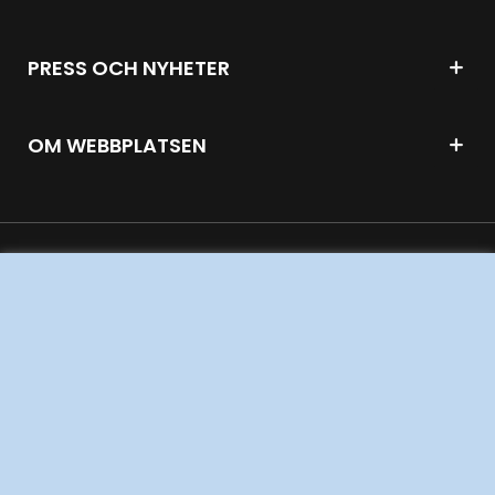
PRESS OCH NYHETER
OM WEBBPLATSEN
GENVÄGAR
Kontakta oss
Press och nyheter
Prenumerera
Vår dataskyddspolicy