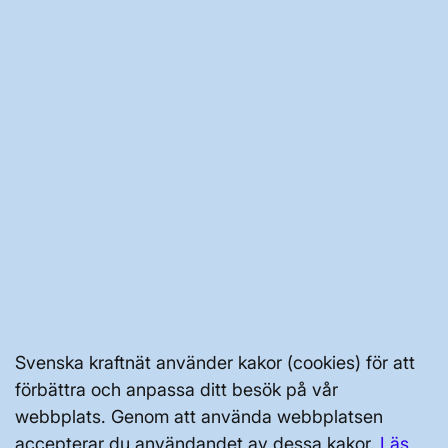
OM OSS
JOBBA HÄR
AKTÖRSPORTALEN
PRESS OCH NYHETER
OM WEBBPLATSEN
Svenska kraftnät använder kakor (cookies) för att
förbättra och anpassa ditt besök på vår
webbplats. Genom att använda webbplatsen
accepterar du användandet av dessa kakor.
Läs