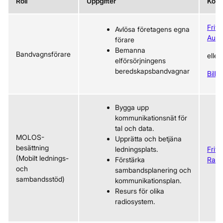
Roll
Uppgifter
Kont
Frivil
Avlösa företagens egna
Auto
förare
Bemanna
Bandvagnsförare
eller
elförsörjningens
beredskapsbandvagnar
Bilkå
Bygga upp
kommunikationsnät för
tal och data.
MOLOS-
Upprätta och betjäna
besättning
ledningsplats.
Frivil
(Mobilt lednings-
Förstärka
Radi
och
sambandsplanering och
sambandsstöd)
kommunikationsplan.
Resurs för olika
radiosystem.