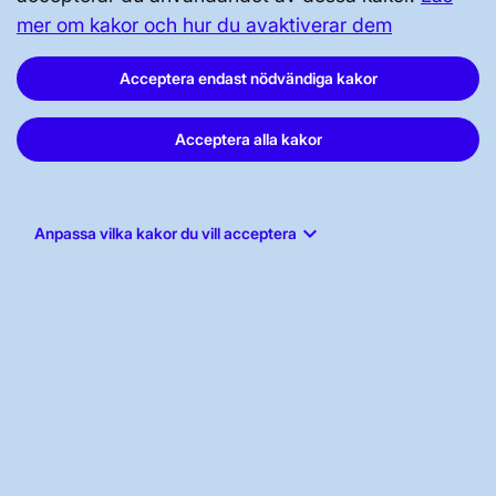
mer om kakor och hur du avaktiverar dem
GENVÄGAR
Acceptera endast nödvändiga kakor
Kontakta oss
Press och nyheter
Acceptera alla kakor
Prenumerera
Vår dataskyddspolicy
keyboard_arrow_down
Anpassa vilka kakor du vill acceptera
Tillgänglighetsredogörelse
Svenska kraftnät, Box 1200, 172 24
Sundbyberg