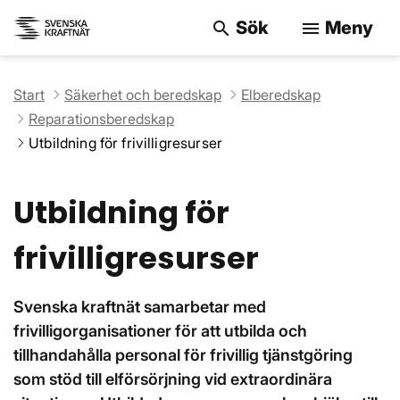
Sök
Meny
search
menu
Sök på webbpla
Start
Säkerhet och beredskap
Elberedskap
Reparationsberedskap
Utbildning för frivilligresurser
Utbildning för
frivilligresurser
Svenska kraftnät samarbetar med
frivilligorganisationer för att utbilda och
tillhandahålla personal för frivillig tjänstgöring
som stöd till elförsörjning vid extraordinära