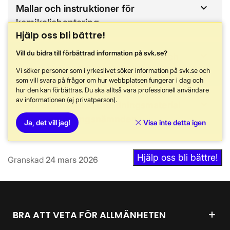
Mallar och instruktioner för
kemikaliehantering
Hjälp oss bli bättre!
Vill du bidra till förbättrad information på svk.se?
Arbete i elektriska fält - faktablad och
rapporter
Vi söker personer som i yrkeslivet söker information på svk.se och
som vill svara på frågor om hur webbplatsen fungerar i dag och
hur den kan förbättras. Du ska alltså vara professionell användare
av informationen (ej privatperson).
Meddelanden och utbildningsmaterial
från Telestörningsnämnden
Ja, det vill jag!
Visa inte detta igen
Hjälp oss bli bättre!
Granskad
24 mars 2026
BRA ATT VETA FÖR ALLMÄNHETEN