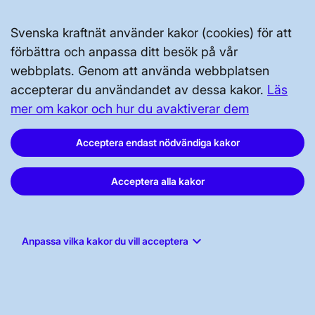
Svenska kraftnät använder kakor (cookies) för att
förbättra och anpassa ditt besök på vår
webbplats. Genom att använda webbplatsen
accepterar du användandet av dessa kakor.
Läs
Svenska kraftnät, Box 1200, 172 24
mer om kakor och hur du avaktiverar dem
Sundbyberg
Tel: 010-475 80 00
Acceptera endast nödvändiga kakor
E-post:
registrator@svk.se
Org.nr: 202100-4284
Acceptera alla kakor
keyboard_arrow_down
Anpassa vilka kakor du vill acceptera
LinkedIn
Instagram
Facebook