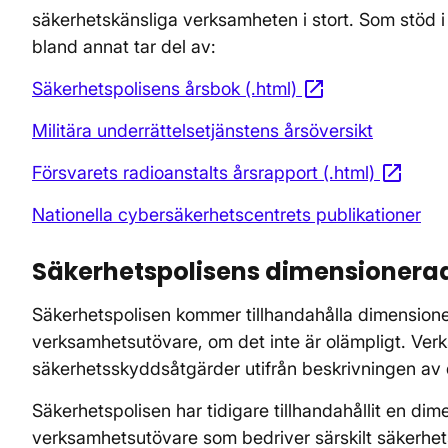
säkerhetskänsliga verksamheten i stort. Som stöd i
bland annat tar del av:
open_in_new
Säkerhetspolisens årsbok (.html)
Öppnas i nytt 
Militära underrättelsetjänstens årsöversikt
open_in_new
Försvarets radioanstalts årsrapport (.html)
Öppna
Nationella cybersäkerhetscentrets publikationer
Säkerhetspolisens dimensionera
Säkerhetspolisen kommer tillhandahålla dimensione
verksamhetsutövare, om det inte är olämpligt. Ve
säkerhetsskyddsåtgärder utifrån beskrivningen av
Säkerhetspolisen har tidigare tillhandahållit en di
verksamhetsutövare som bedriver särskilt säkerhe