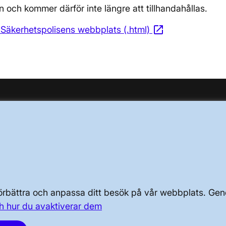
 och kommer därför inte längre att tillhandahållas.
open_in_new
Säkerhetspolisens webbplats (.html)
Öppnas i nytt 
OM KRAFTSYSTEMET
OM OSS
PRESS OCH NYHETER
 förbättra och anpassa ditt besök på vår webbplats. 
h hur du avaktiverar dem