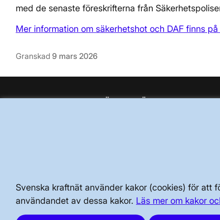
med de senaste föreskrifterna från Säkerhetspolisen
Mer information om säkerhetshot och DAF finns på 
Granskad
9 mars 2026
BRA ATT VETA FÖR ALLMÄNHETEN
SÄKERHET OCH BEREDSKAP
AKTÖRSPORTALEN
Svenska kraftnät använder kakor (cookies) för att
användandet av dessa kakor.
Läs mer om kakor oc