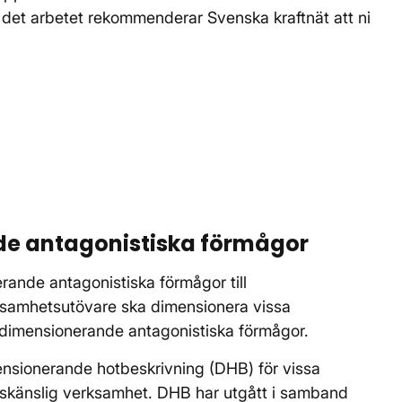
 det arbetet rekommenderar Svenska kraftnät att ni
fönster
s i nytt fönster
de antagonistiska förmågor
rande antagonistiska förmågor till
rksamhetsutövare ska dimensionera vissa
 dimensionerande antagonistiska förmågor.
mensionerande hotbeskrivning (DHB) för vissa
tskänslig verksamhet. DHB har utgått i samband