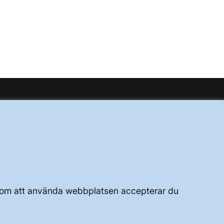
fönster
UTVECKLING AV KRAFTSYSTEMET
JOBBA HÄR
OM WEBBPLATSEN
Genom att använda webbplatsen accepterar du