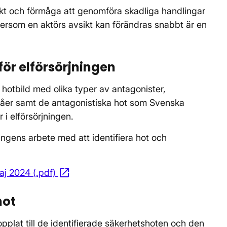
ikt och förmåga att genomföra skadliga handlingar
tersom en aktörs avsikt kan förändras snabbt är en
.
för elförsörjningen
 hotbild med olika typer av antagonister,
åer samt de antagonistiska hot som Svenska
 i elförsörjningen.
ningens arbete med att identifiera hot och
open_in_new
aj 2024 (.pdf)
Öppnas i nytt fönster
hot
pplat till de identifierade säkerhetshoten och den