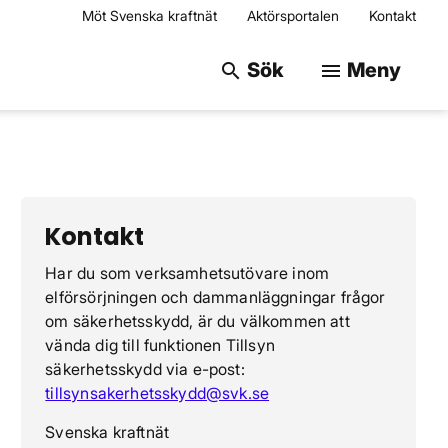
Möt Svenska kraftnät
Aktörsportalen
Kontakt
Sök på webbplats
Sök
Meny
search
menu
Kontakt
Har du som verksamhetsutövare inom
elförsörjningen och dammanläggningar frågor
om säkerhetsskydd, är du välkommen att
vända dig till funktionen Tillsyn
säkerhetsskydd via e-post:
tillsynsakerhetsskydd@svk.se
Svenska kraftnät