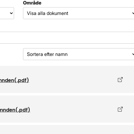
Område
Sorteringsordning
Öppna
ämnden
(.
pdf
)
Öppna
ämnden
(.
pdf
)