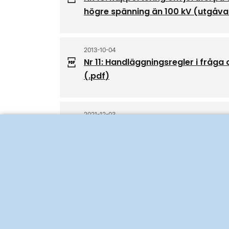
högre spänning än 100 kV (utgåva
2013-10-04
Nr 11: Handläggningsregler i fråg
(.
pdf
)
2021-12-03
Nr 12: Anmälan och samråd rörand
starkströmsanläggningar (utgåva
2019-04-11
Nr 13: Förhandsuppskattning av k
överspänningsskydd (utgåva 5)
(.