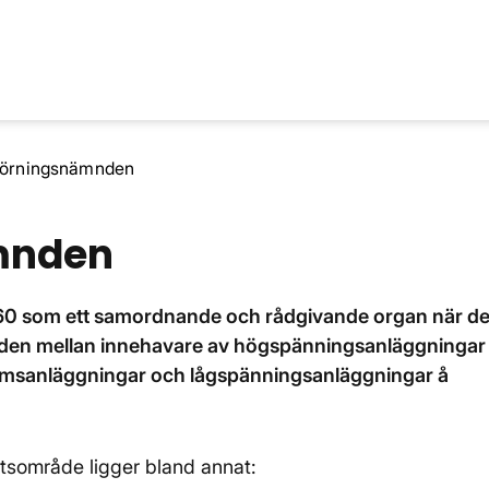
törningsnämnden
mnden
60 som ett samordnande och rådgivande organ när de
landen mellan innehavare av högspänningsanläggningar
ömsanläggningar och lågspänningsanläggningar å
sområde ligger bland annat: