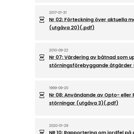
2017-01-31
Nr 02: Förteckning över aktuella
(utgåva 20)
(.
pdf
)
2010-09-22
Nr 07: Värdering av båtnad som 
störningsförebyggande åtgärder 
1999-09-20
Nr 08: Användande av Opto- eller 
störningar (utgåva 3)
(.
pdf
)
2020-01-29
NR 10: Rapportering om jordfel p