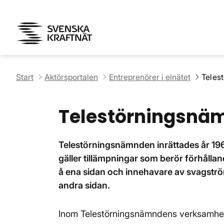
Start
Aktörsportalen
Entreprenörer i elnätet
Teles
Telestörningsnä
Telestörningsnämnden inrättades år 19
gäller tillämpningar som berör förhål
å ena sidan och innehavare av svagstr
andra sidan.
Inom Telestörningsnämndens verksamhet