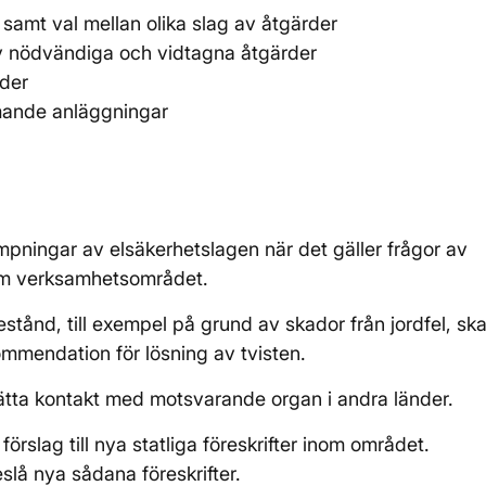
samt val mellan olika slag av åtgärder
av nödvändiga och vidtagna åtgärder
rder
mande anläggningar
.
mpningar av elsäkerhetslagen när det gäller frågor av
nom verksamhetsområdet.
stånd, till exempel på grund av skador från jordfel, sk
mendation för lösning av tvisten.
ätta kontakt med motsvarande organ i andra länder.
örslag till nya statliga föreskrifter inom området.
eslå nya sådana föreskrifter.