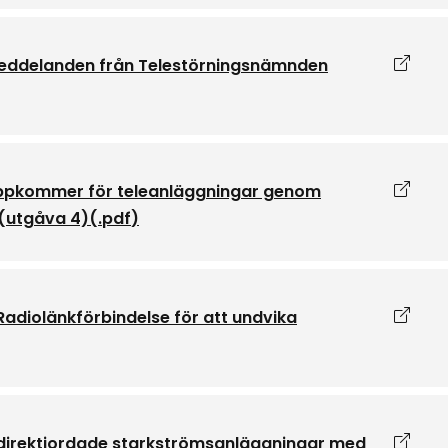
Öppna
 meddelanden från Telestörningsnämnden
Öppna
uppkommer för teleanläggningar genom
(utgåva 4)
(.
pdf
)
Öppna
Radiolänkförbindelse för att undvika
Öppna
å direktjordade starkströmsanläggningar med