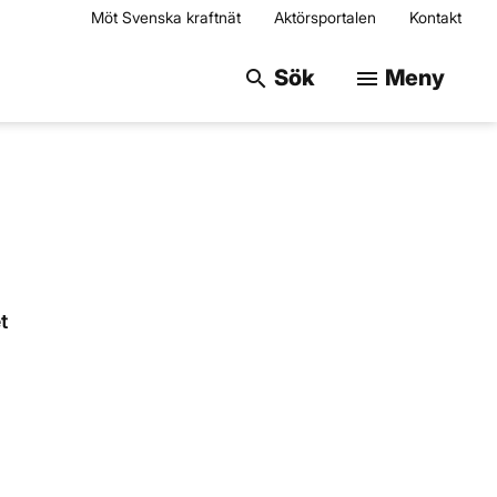
Möt Svenska kraftnät
Aktörsportalen
Kontakt
Sök på webbplats
Sök
Meny
search
menu
t