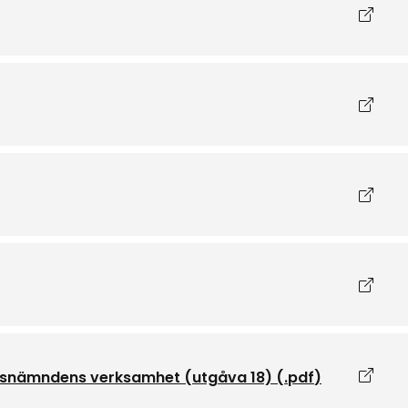
Öppna
Öppna
Öppna
Öppna
Öppna
ingsnämndens verksamhet (utgåva 18)
(.
pdf
)