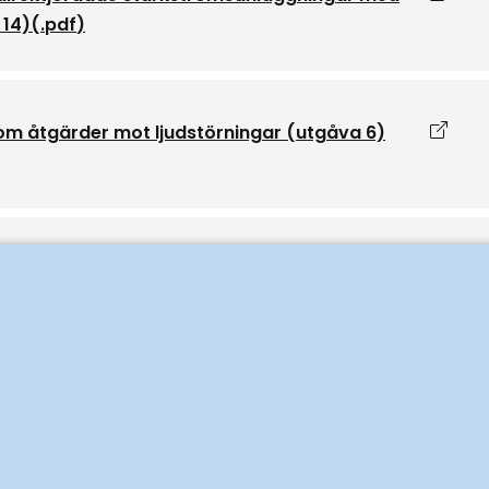
 14)
(.
pdf
)
Öppna
a om åtgärder mot ljudstörningar (utgåva 6)
Öppna
e nya och ändrade tele- och
 5)
(.
pdf
)
Öppna
ostnader för anordnande av
pdf
)