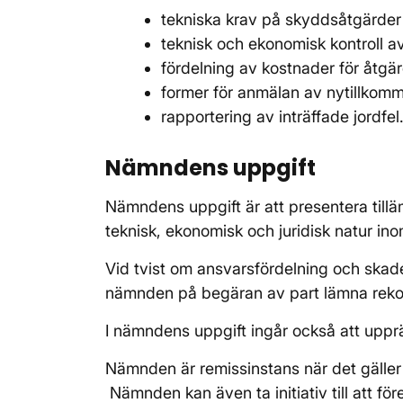
tekniska krav på skyddsåtgärder 
teknisk och ekonomisk kontroll 
fördelning av kostnader för åtgä
former för anmälan av nytillkom
rapportering av inträffade jordfel
Nämndens uppgift
Nämndens uppgift är att presentera tillä
teknisk, ekonomisk och juridisk natur i
Vid tvist om ansvarsfördelning och skade
nämnden på begäran av part lämna rekom
I nämndens uppgift ingår också att uppr
Nämnden är remissinstans när det gäller f
Nämnden kan även ta initiativ till att för