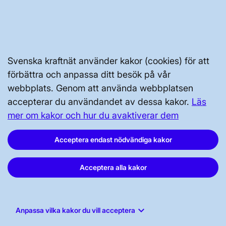
Kontakta oss
Press och nyheter
Prenumerera
Svenska kraftnät använder kakor (cookies) för att
Vår dataskyddspolicy
förbättra och anpassa ditt besök på vår
webbplats. Genom att använda webbplatsen
Tillgänglighetsredogörelse
accepterar du användandet av dessa kakor.
Läs
mer om kakor och hur du avaktiverar dem
Acceptera endast nödvändiga kakor
Acceptera alla kakor
Svenska kraftnät, Box 1200, 172 24
Sundbyberg
Tel: 010-475 80 00
keyboard_arrow_down
Anpassa vilka kakor du vill acceptera
E-post:
registrator@svk.se