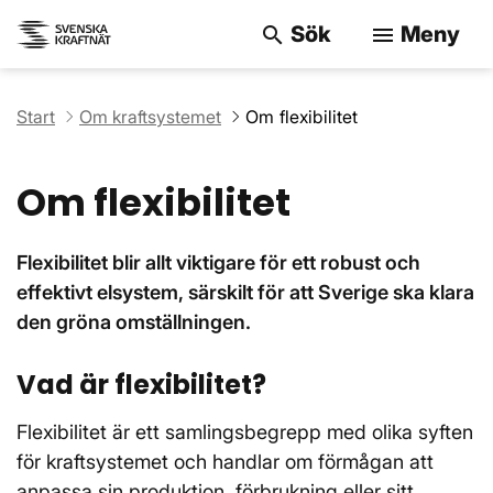
Sök
Meny
search
menu
Sök på webbpla
Start
Om kraftsystemet
Om flexibilitet
Om flexibilitet
Flexibilitet blir allt viktigare för ett robust och
effektivt elsystem, särskilt för att Sverige ska klara
den gröna omställningen.
Vad är flexibilitet?
Flexibilitet är ett samlingsbegrepp med olika syften
för kraftsystemet och handlar om förmågan att
anpassa sin produktion, förbrukning eller sitt