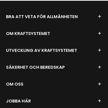
open_in_new
och avhjälpande åtgärder (.pdf)
Öppnas i
BRA ATT VETA FÖR ALLMÄNHETEN
OM KRAFTSYSTEMET
UTVECKLING AV KRAFTSYSTEMET
SÄKERHET OCH BEREDSKAP
OM OSS
JOBBA HÄR