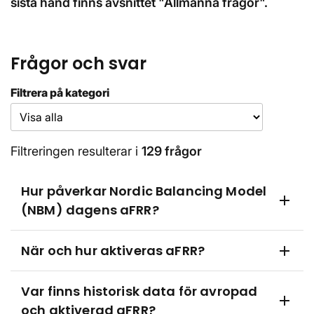
sista hand finns avsnittet "Allmänna frågor".
Frågor och svar
Filtrera på kategori
Filtreringen resulterar i
129 frågor
Hur påverkar Nordic Balancing Model
add
(NBM) dagens aFRR?
Under kommande år sker ett flertal större
När och hur aktiveras aFRR?
add
förändringar för aFRR. Detta gäller såväl
dimensioneringen – det vill säga vilken volym
Börvärden för aFRR skickas löpande via en
Var finns historisk data för avropad
som efterfrågas per elområde och timme – som
central styrsignal (dubbelriktad
add
och aktiverad aFRR?