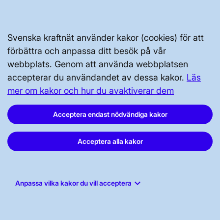
Vår dataskyddspolicy
Tillgänglighetsredogörelse
Svenska kraftnät använder kakor (cookies) för att
förbättra och anpassa ditt besök på vår
webbplats. Genom att använda webbplatsen
accepterar du användandet av dessa kakor.
Läs
mer om kakor och hur du avaktiverar dem
Svenska kraftnät, Box 1200, 172 24
Acceptera endast nödvändiga kakor
Sundbyberg
Acceptera alla kakor
Tel: 010-475 80 00
E-post:
registrator@svk.se
Org.nr: 202100-4284
keyboard_arrow_down
Anpassa vilka kakor du vill acceptera
LinkedIn