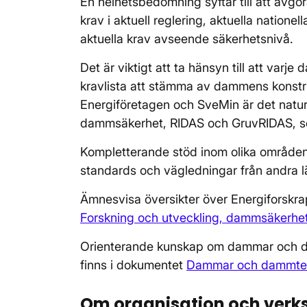
En helhetsbedömning syftar till att avg
krav i aktuell reglering, aktuella natione
aktuella krav avseende säkerhetsnivå.
Det är viktigt att ta hänsyn till att varj
kravlista att stämma av dammens konstr
Energiföretagen och SveMin är det naturl
dammsäkerhet, RIDAS och GruvRIDAS, s
Kompletterande stöd inom olika områden 
standards och vägledningar från andra l
Ämnesvisa översikter över Energiforskra
Forskning och utveckling, dammsäkerhe
Orienterande kunskap om dammar och da
finns i dokumentet
Dammar och dammtekni
Om organisation och ver