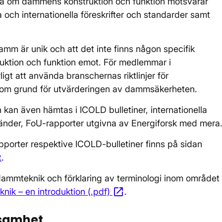
öra om dammens konstruktion och funktion motsvarar
lla och internationella föreskrifter och standarder samt
e damm är unik och att det inte finns någon specifik
uktion och funktion emot. För medlemmar i
igt att använda branschernas riktlinjer för
om grund för utvärderingen av dammsäkerheten.
kan även hämtas i ICOLD bulletiner, internationella
änder, FoU-rapporter utgivna av Energiforsk med mera
pporter respektive ICOLD-bulletiner finns på sidan
t
.
mmteknik och förklaring av terminologi inom området
open_in_new
k – en introduktion (.pdf)
Öppnas i nytt fönster
.
ksamhet