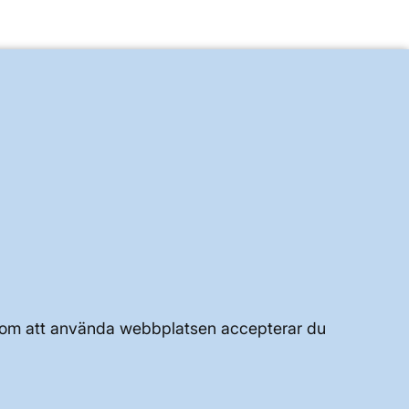
UTVECKLING AV KRAFTSYSTEMET
Genom att använda webbplatsen accepterar du
JOBBA HÄR
OM WEBBPLATSEN