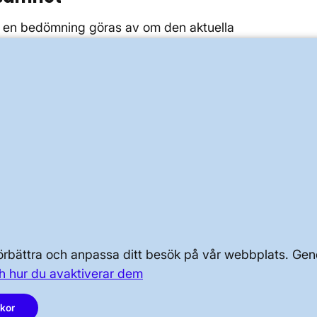
 en bedömning göras av om den aktuella
eten är tillräcklig för att säkerställa att
uläget och fram till nästa helhetsbedömning.
rbeta efter ett säkerhetsledningssystem som beskrivs
 dammsäkerhetsverksamheten
.
OM KRAFTSYSTEMET
 förbättra och anpassa ditt besök på vår webbplats. 
OM OSS
h hur du avaktiverar dem
PRESS OCH NYHETER
akor