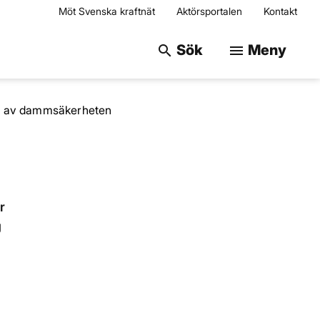
Möt Svenska kraftnät
Aktörsportalen
Kontakt
Sök på webbplats
Sök
Meny
search
menu
g av dammsäkerheten
r
g