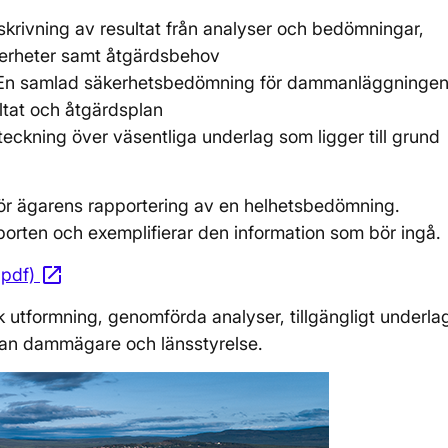
krivning av resultat från analyser och bedömningar,
äkerheter samt åtgärdsbehov
En samlad säkerhetsbedömning för dammanläggninge
tat och åtgärdsplan
teckning över väsentliga underlag som ligger till grund
 för ägarens rapportering av en helhetsbedömning.
apporten och exemplifierar den information som bör ingå.
open_in_new
.pdf)
Öppnas i nytt fönster
k utformning, genomförda analyser, tillgängligt underla
an dammägare och länsstyrelse.