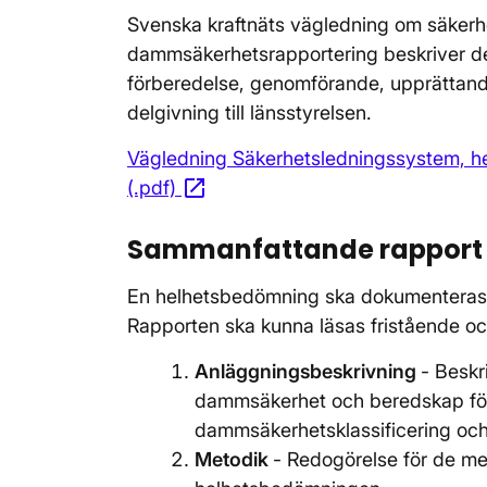
Svenska kraftnäts vägledning om säkerh
dammsäkerhetsrapportering beskriver de
förberedelse, genomförande, upprättan
delgivning till länsstyrelsen.
Vägledning Säkerhetsledningssystem, h
open_in_new
(.pdf)
Öppnas i nytt fönster
Sammanfattande rapport
En helhetsbedömning ska dokumenteras
Rapporten ska kunna läsas fristående och
Anläggningsbeskrivning
- Beskr
dammsäkerhet och beredskap fö
dammsäkerhetsklassificering och
Metodik
- Redogörelse för de m