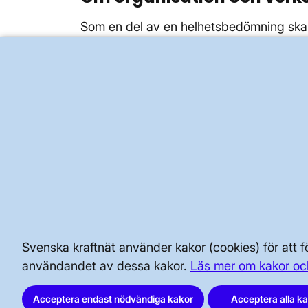
Som en del av en helhetsbedömning ska
dammsäkerhetsorganisationen och verksamh
anläggningens säkerhetsnivå uppfylls i n
Det handlar alltså om att upprätta och a
på sidan
Säkerhetsledningssystem för
Granskad
13 juni 2025
BRA ATT VETA FÖR ALLMÄNHETEN
Svenska kraftnät använder kakor (cookies) för att
SÄKERHET OCH BEREDSKAP
användandet av dessa kakor.
Läs mer om kakor oc
AKTÖRSPORTALEN
Acceptera endast nödvändiga kakor
Acceptera alla k