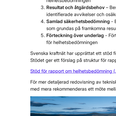
helhetsbedömningen
Resultat och åtgärdsbehov
– Bes
identifierade avvikelser och os
Samlad säkerhetsbedömning
- 
som grundas på framkomna resul
Förteckning över underlag
- För
för helhetsbedömningen
Svenska kraftnät har upprättat ett stöd
Stödet ger ett förslag på struktur för r
Stöd för rapport om helhetsbedömning (
För mer detaljerad redovisning av teknis
med mera rekommenderas ett möte mell