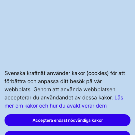
Hjälp oss bli bättre!
BRA ATT VETA FÖR ALLMÄNHETEN
OM KRAFTSYSTEMET
Svenska kraftnät använder kakor (cookies) för att
UTVECKLING AV KRAFTSYSTEMET
förbättra och anpassa ditt besök på vår
webbplats. Genom att använda webbplatsen
accepterar du användandet av dessa kakor.
Läs
SÄKERHET OCH BEREDSKAP
mer om kakor och hur du avaktiverar dem
Acceptera endast nödvändiga kakor
OM OSS