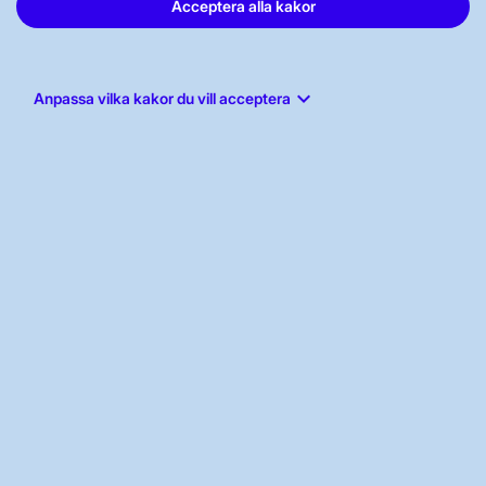
Acceptera alla kakor
JOBBA HÄR
keyboard_arrow_down
Anpassa vilka kakor du vill acceptera
AKTÖRSPORTALEN
PRESS OCH NYHETER
OM WEBBPLATSEN
GENVÄGAR
Kontakta oss