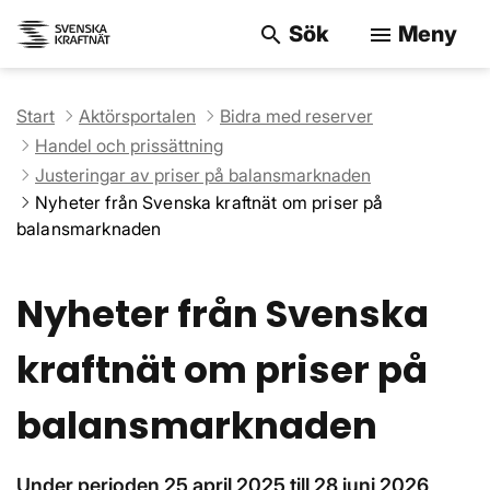
Sök
Meny
search
menu
Sök på webbpla
Start
Aktörsportalen
Bidra med reserver
Handel och prissättning
Justeringar av priser på balansmarknaden
Nyheter från Svenska kraftnät om priser på
balansmarknaden
Nyheter från Svenska
kraftnät om priser på
balansmarknaden
Under perioden 25 april 2025 till 28 juni 2026