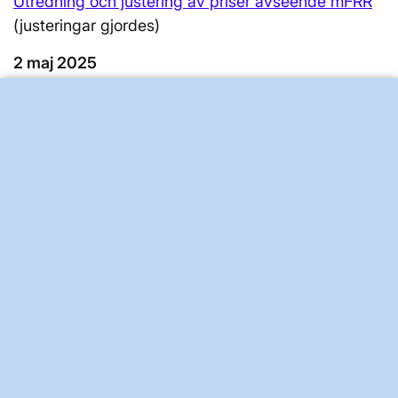
Utredning och justering av priser avseende mFRR
(justeringar gjordes)
2 maj 2025
Svenska kraftnät justerar priser på
balansmarknaden
(justeringar gjordes)
30 april 2025
Svenska kraftnät kontrollerar priser på
balansmarknaden
30 april 2025
Stora prisvariationer under första tiden med ny
balansering
2 april 2025
Felaktigt pris
från mFRR energiaktiveringsmarknad