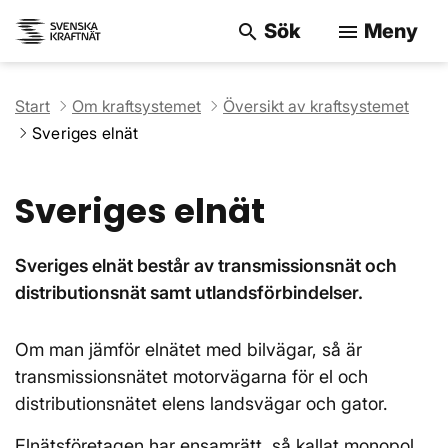
Sök
Meny
search
menu
Sök på webbpla
Start
Om kraftsystemet
Översikt av kraftsystemet
Sveriges elnät
Sveriges elnät
Sveriges elnät består av transmissionsnät och
distributionsnät samt utlandsförbindelser.
Om man jämför elnätet med bilvägar, så är
transmissionsnätet motorvägarna för el och
distributionsnätet elens landsvägar och gator.
Elnätsföretagen har ensamrätt, så kallat monopol,