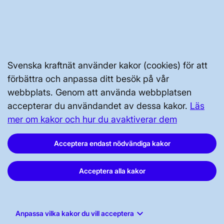
Svenska kraftnät använder kakor (cookies) för att
GENVÄGAR
förbättra och anpassa ditt besök på vår
Kontakta oss
webbplats. Genom att använda webbplatsen
Press och nyheter
accepterar du användandet av dessa kakor.
Läs
mer om kakor och hur du avaktiverar dem
Prenumerera
Vår dataskyddspolicy
Acceptera endast nödvändiga kakor
Tillgänglighetsredogörelse
Acceptera alla kakor
keyboard_arrow_down
Anpassa vilka kakor du vill acceptera