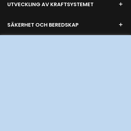
UTVECKLING AV KRAFTSYSTEMET
SÄKERHET OCH BEREDSKAP
OM OSS
JOBBA HÄR
AKTÖRSPORTALEN
PRESS OCH NYHETER
OM WEBBPLATSEN