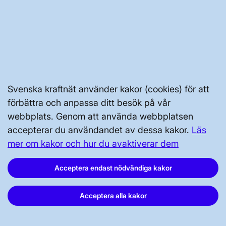
GENVÄGAR
Kontakta oss
Press och nyheter
Prenumerera
Svenska kraftnät använder kakor (cookies) för att
förbättra och anpassa ditt besök på vår
Vår dataskyddspolicy
webbplats. Genom att använda webbplatsen
Tillgänglighetsredogörelse
accepterar du användandet av dessa kakor.
Läs
mer om kakor och hur du avaktiverar dem
Acceptera endast nödvändiga kakor
Acceptera alla kakor
Svenska kraftnät, Box 1200, 172 24
Sundbyberg