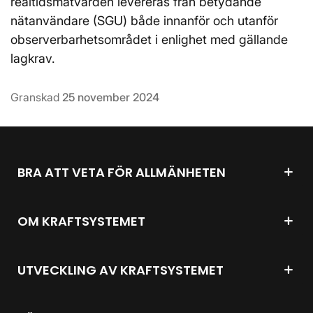
realtidsmätvärden levereras från betydande
nätanvändare (SGU) både innanför och utanför
observerbarhetsområdet i enlighet med gällande
lagkrav.
Granskad
25 november 2024
BRA ATT VETA FÖR ALLMÄNHETEN
OM KRAFTSYSTEMET
UTVECKLING AV KRAFTSYSTEMET