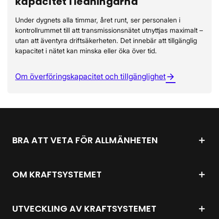
kapacitet i ledningarna
Under dygnets alla timmar, året runt, ser personalen i
kontrollrummet till att transmissionsnätet utnyttjas maximalt –
utan att äventyra driftsäkerheten. Det innebär att tillgänglig
kapacitet i nätet kan minska eller öka över tid.
Om överföringskapacitet och tillgänglighet
arrow_forward
BRA ATT VETA FÖR ALLMÄNHETEN
OM KRAFTSYSTEMET
UTVECKLING AV KRAFTSYSTEMET