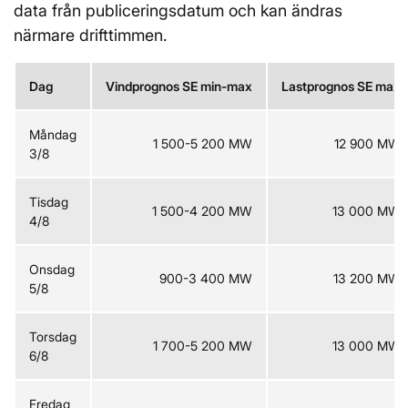
data från publiceringsdatum och kan ändras
närmare drifttimmen.
Dag
Vindprognos SE min-max
Lastprognos SE max
Måndag
1 500-5 200 MW
12 900 MW
3/8
Tisdag
1 500-4 200 MW
13 000 MW
4/8
Onsdag
900-3 400 MW
13 200 MW
5/8
Torsdag
1 700-5 200 MW
13 000 MW
6/8
Fredag