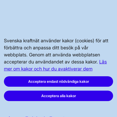
GENVÄGAR
Kontakta oss
Svenska kraftnät använder kakor (cookies) för att
Press och nyheter
förbättra och anpassa ditt besök på vår
Prenumerera
webbplats. Genom att använda webbplatsen
accepterar du användandet av dessa kakor.
Läs
Vår dataskyddspolicy
mer om kakor och hur du avaktiverar dem
Tillgänglighetsredogörelse
Acceptera endast nödvändiga kakor
Acceptera alla kakor
Svenska kraftnät, Box 1200, 172 24