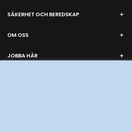
SÄKERHET OCH BEREDSKAP
OM OSS
JOBBA HÄR
AKTÖRSPORTALEN
PRESS OCH NYHETER
OM WEBBPLATSEN