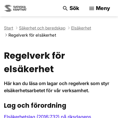
Sök
Meny
search
menu
Sök på webbpla
Start
Säkerhet och beredskap
Elsäkerhet
Regelverk för elsäkerhet
Regelverk för
elsäkerhet
Här kan du läsa om lagar och regelverk som styr
elsäkerhetsarbetet för vår verksamhet.
Lag och förordning
Elsäkerhetslag (2016:732) på riksdagens