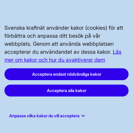
Kontakta oss
Press och nyheter
Prenumerera
Svenska kraftnät använder kakor (cookies) för att
Vår dataskyddspolicy
förbättra och anpassa ditt besök på vår
Tillgänglighetsredogörelse
webbplats. Genom att använda webbplatsen
accepterar du användandet av dessa kakor.
Läs
mer om kakor och hur du avaktiverar dem
Acceptera endast nödvändiga kakor
Acceptera alla kakor
Svenska kraftnät, Box 1200, 172 24
Sundbyberg
Tel: 010-475 80 00
keyboard_arrow_down
Anpassa vilka kakor du vill acceptera
E-post:
registrator@svk.se
Org.nr: 202100-4284