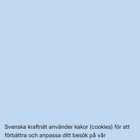
JOBBA HÄR
AKTÖRSPORTALEN
PRESS OCH NYHETER
OM WEBBPLATSEN
GENVÄGAR
Svenska kraftnät använder kakor (cookies) för att
Kontakta oss
förbättra och anpassa ditt besök på vår