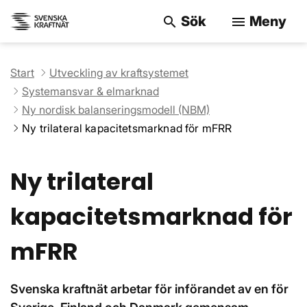
Sök
Meny
search
menu
Sök på webbpla
Start
Utveckling av kraftsystemet
Systemansvar & elmarknad
Ny nordisk balanseringsmodell (NBM)
Ny trilateral kapacitetsmarknad för mFRR
Ny trilateral
kapacitetsmarknad för
mFRR
Svenska kraftnät arbetar för införandet av en för