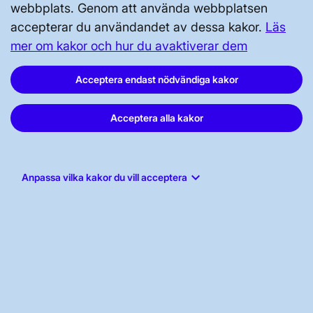
Press och nyheter
webbplats. Genom att använda webbplatsen
accepterar du användandet av dessa kakor.
Läs
Prenumerera
mer om kakor och hur du avaktiverar dem
Vår dataskyddspolicy
Acceptera endast nödvändiga kakor
Tillgänglighetsredogörelse
Acceptera alla kakor
keyboard_arrow_down
Anpassa vilka kakor du vill acceptera
Svenska kraftnät, Box 1200, 172 24
Sundbyberg
Tel: 010-475 80 00
E-post:
registrator@svk.se
Org.nr: 202100-4284