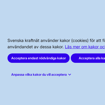
BRA ATT VETA FÖR ALLMÄNHETEN
SÄKERHET OCH BEREDSKAP
AKTÖRSPORTALEN
Svenska kraftnät använder kakor (cookies) för att
användandet av dessa kakor.
Läs mer om kakor oc
Acceptera endast nödvändiga kakor
Acceptera alla k
keyboard_arrow_down
Anpassa vilka kakor du vill acceptera
Svenska kraftnät, Box 1200, 172 24
Sundbyberg
Tel: 010-475 80 00