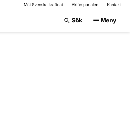
Möt Svenska kraftnät
Aktörsportalen
Kontakt
Sök på webbplats
Sök
Meny
search
menu
m
a