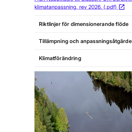
open_in_new
klimatanpassning, rev 2026. (.pdf)
Öp
Riktlinjer för dimensionerande flöde
Tillämpning och anpassningsåtgärde
Klimatförändring