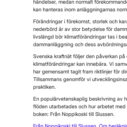
händelser, medan normalt förekommande -
kan hanteras inom anläggningarnas norma
Förändringar i förekomst, storlek och k
nederbörd är av stor betydelse för dam
livslängd bör klimatförändringar tas i be
dammanläggning och dess avbördningsan
Svenska kraftnät följer den påverkan 
klimatförändringar kan innebära. Vi sam
har gemensamt tagit fram riktlinjer för
Tillsammans genomför vi utvecklingsinsats
praktiken.
En populärvetenskaplig beskrivning av hu
flöden utarbetades och hur arbetet med f
boken: Från Noppikoski till Slussen.
Från Noppikoski till Slussen. Om beräk