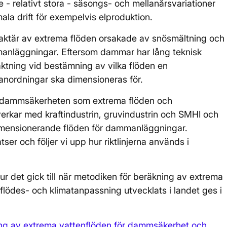
 relativt stora - säsongs- och mellanårsvariationer
la drift för exempelvis elproduktion.
araktär av extrema flöden orsakade av snösmältning och
manläggningar. Eftersom dammar har lång teknisk
aktning vid bestämning av vilka flöden en
ordningar ska dimensioneras för.
på dammsäkerheten som extrema flöden och
verkar med kraftindustrin, gruvindustrin och SMHI och
 dimensionerande flöden för dammanläggningar.
er och följer vi upp hur riktlinjerna används i
r det gick till när metodiken för beräkning av extrema
lödes- och klimatanpassning utvecklats i landet ges i
ning av extrema vattenflöden för dammsäkerhet och