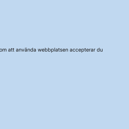
UTVECKLING AV KRAFTSYSTEMET
JOBBA HÄR
OM WEBBPLATSEN
Genom att använda webbplatsen accepterar du
GENVÄGAR
Kontakta oss
Press och nyheter
Prenumerera
Vår dataskyddspolicy