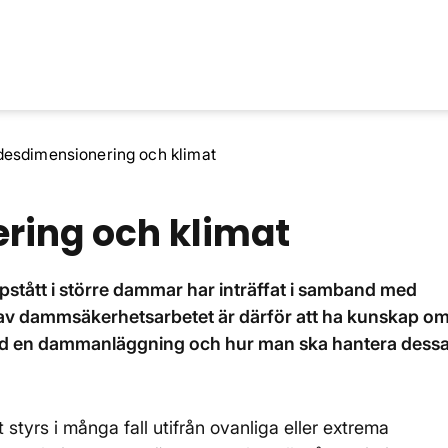
desdimensionering och klimat
ring och klimat
pstått i större dammar har inträffat i samband med
el av dammsäkerhetsarbetet är därför att ha kunskap o
id en dammanläggning och hur man ska hantera dess
yrs i många fall utifrån ovanliga eller extrema