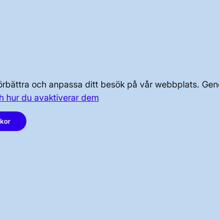
OM KRAFTSYSTEMET
OM OSS
PRESS OCH NYHETER
 förbättra och anpassa ditt besök på vår webbplats. 
h hur du avaktiverar dem
akor
LinkedIn
Instagram
Facebook