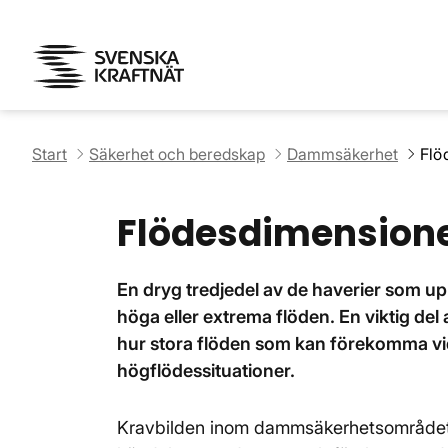
Start
Säkerhet och beredskap
Dammsäkerhet
Flö
Flödesdimensione
En dryg tredjedel av de haverier som up
höga eller extrema flöden. En viktig d
hur stora flöden som kan förekomma v
högflödessituationer.
Kravbilden inom dammsäkerhetsområdet st