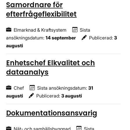
Samordnare för
efterfrågeflexibilitet
Elmarknad & Kraftsystem
Sista
ansökningsdatum
:
14 september
Publicerad
:
3
augusti
Enhetschef Elkvalitet och
dataanalys
Chef
Sista ansökningsdatum
:
31
augusti
Publicerad
:
3 augusti
Dokumentationsansvarig
Nät- och samhällsbyggnad
Sista