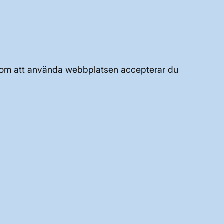
JOBBA HÄR
OM WEBBPLATSEN
Genom att använda webbplatsen accepterar du
GENVÄGAR
Kontakta oss
Press och nyheter
Prenumerera
Vår dataskyddspolicy
Tillgänglighetsredogörelse