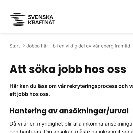
Start
Jobba här – bli en viktig del av vår energiframtid
Att söka jobb hos oss
Här kan du läsa om vår rekryteringsprocess och 
ett jobb hos oss.
Hantering av ansökningar/urval
Då vi är en myndighet blir alla inkomna ansökninga
och hanteras. Din ansökan måste ha inkommit senas