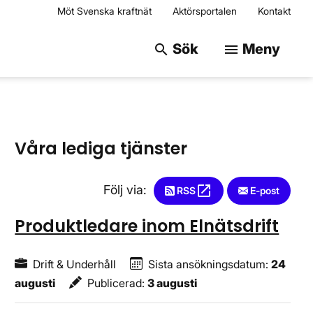
Möt Svenska kraftnät
Aktörsportalen
Kontakt
Sök på webbplats
Sök
Meny
search
menu
Våra lediga tjänster
Följ via:
open_in_new
RSS
Öppnas i nytt fönster
E-post
Produktledare inom Elnätsdrift
Drift & Underhåll
Sista ansökningsdatum
:
24
augusti
Publicerad
:
3 augusti