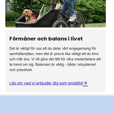
Förmåner och balans i livet
Det är viktigt för oss att du delar vårt engagemang för
samhällsnyttan, men det är precis lika viktigt att du trivs
och mår bra. Vi vill göra det lätt för våra medarbetare att
ta hand om sig. Balansen är viktig - både i elsystemet
och yrkeslivet.
Läs om vad vi erbjuder dig som anställd
arrow_forward
UTVECKLING AV KRAFTSYSTEMET