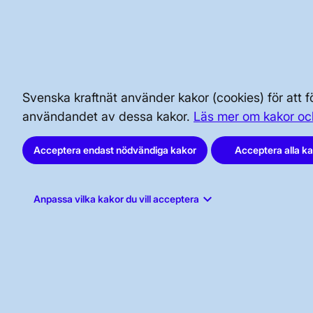
SÄKERHET OCH BEREDSKAP
AKTÖRSPORTALEN
Svenska kraftnät använder kakor (cookies) för att
användandet av dessa kakor.
Läs mer om kakor oc
Acceptera endast nödvändiga kakor
Acceptera alla k
keyboard_arrow_down
Anpassa vilka kakor du vill acceptera
Svenska kraftnät, Box 1200, 172 24
Sundbyberg
Tel: 010-475 80 00
E-post:
registrator@svk.se
Org.nr: 202100-4284