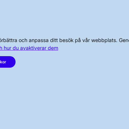
OM OSS
PRESS OCH NYHETER
 förbättra och anpassa ditt besök på vår webbplats. 
h hur du avaktiverar dem
akor
LinkedIn
Instagram
Facebook
Youtube