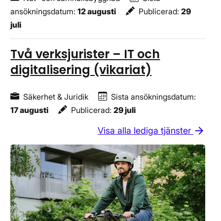
ansökningsdatum
:
12 augusti
Publicerad
:
29
juli
Två verksjurister – IT och
digitalisering (vikariat)
Säkerhet & Juridik
Sista ansökningsdatum
:
17 augusti
Publicerad
:
29 juli
arrow_forward
Visa alla lediga tjänster