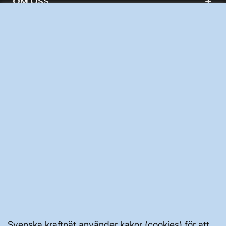
OM OSS
JOBBA HÄR
AKTÖRSPORTALEN
PRESS OCH NYHETER
OM WEBBPLATSEN
GENVÄGAR
Svenska kraftnät använder kakor (cookies) för att