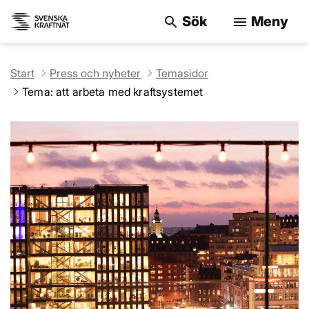
Sök
Meny
search
menu
Sök på webbpla
Start
Press och nyheter
Temasidor
Tema: att arbeta med kraftsystemet