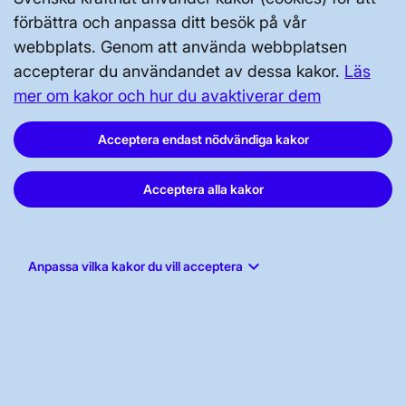
Kontakta oss
förbättra och anpassa ditt besök på vår
webbplats. Genom att använda webbplatsen
Press och nyheter
accepterar du användandet av dessa kakor.
Läs
Prenumerera
mer om kakor och hur du avaktiverar dem
Vår dataskyddspolicy
Acceptera endast nödvändiga kakor
Tillgänglighetsredogörelse
Acceptera alla kakor
keyboard_arrow_down
Anpassa vilka kakor du vill acceptera
Svenska kraftnät, Box 1200, 172 24
Sundbyberg
Tel: 010-475 80 00
E-post:
registrator@svk.se