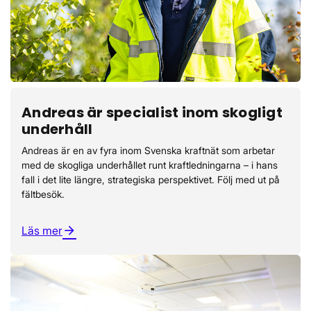
Andreas är specialist inom skogligt
underhåll
Andreas är en av fyra inom Svenska kraftnät som arbetar
med de skogliga underhållet runt kraftledningarna – i hans
fall i det lite längre, strategiska perspektivet. Följ med ut på
fältbesök.
Läs mer
arrow_forward