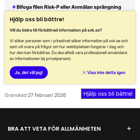
Bifoga filen Risk-P eller Anmälan sprängning
(Du kan markera fler filer vid uppladdningen)
Hjälp oss bli bättre!
Vill du bidra till förbättrad information på svk.se?
Vi söker personer som i yrkeslivet söker information på svk.se och
som vill svara på frågor om hur webbplatsen fungerar i dag och
Jag har läst och accepterat
Information om
hur den kan förbättras. Du ska alltså vara professionell användare
behandling av personuppgifter på svk.se
av informationen (ej privatperson).
Skicka
Ja, det vill jag!
Visa inte detta igen
Hjälp oss bli bättre!
Granskad
27 februari 2026
BRA ATT VETA FÖR ALLMÄNHETEN