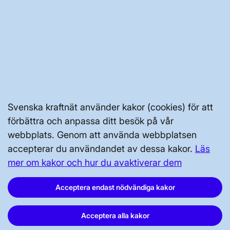
PRESS OCH NYHETER
OM WEBBPLATSEN
Svenska kraftnät använder kakor (cookies) för att
GENVÄGAR
förbättra och anpassa ditt besök på vår
Kontakta oss
webbplats. Genom att använda webbplatsen
accepterar du användandet av dessa kakor.
Läs
Press och nyheter
mer om kakor och hur du avaktiverar dem
Prenumerera
Acceptera endast nödvändiga kakor
Vår dataskyddspolicy
Tillgänglighetsredogörelse
Acceptera alla kakor