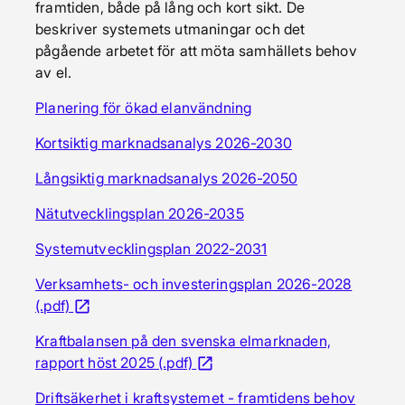
framtiden, både på lång och kort sikt. De
beskriver systemets utmaningar och det
pågående arbetet för att möta samhällets behov
av el.
Planering för ökad elanvändning
Kortsiktig marknadsanalys 2026-2030
Långsiktig marknadsanalys 2026-2050
Nätutvecklingsplan 2026-2035
Systemutvecklingsplan 2022-2031
Verksamhets- och investeringsplan 2026-2028
(.pdf)
Öppnas i nytt fönster
open_in_new
Kraftbalansen på den svenska elmarknaden,
rapport höst 2025 (.pdf)
Öppnas i nytt fönster
open_in_new
Driftsäkerhet i kraftsystemet - framtidens behov