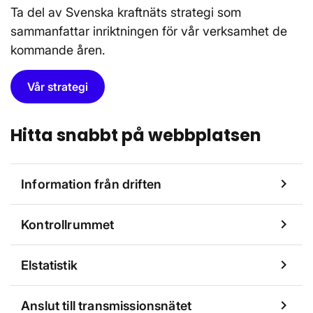
Ta del av Svenska kraftnäts strategi som
sammanfattar inriktningen för vår verksamhet de
kommande åren.
Vår strategi
Hitta snabbt på webbplatsen
chevron_right
Information från driften
chevron_right
Kontrollrummet
chevron_right
Elstatistik
chevron_right
Anslut till transmissionsnätet