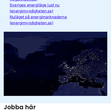
Sveriges energiläge just nu
(energimyndigheten.se)
Nuläget på energimarknaderna
(energimyndigheten.se)
Jobba här