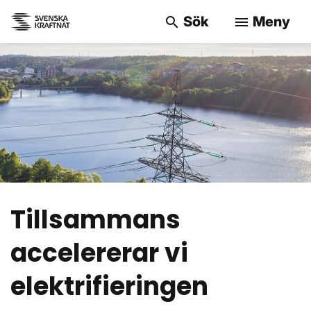
Sök
Meny
search
menu
Sök på webbpla
Tillsammans
accelererar vi
elektrifieringen