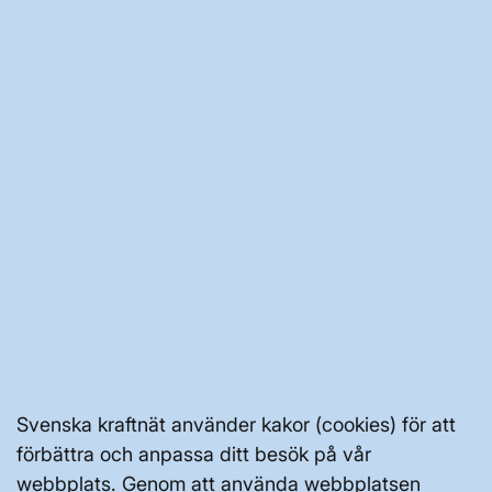
Ca 70 forskningsprojekt
Forskning och innovation på Svenska kraftnät är viktig och
bedrivs inom fyra strategiska områden.
Forskning och innovation
arrow_forward
Svenska kraftnät använder kakor (cookies) för att
förbättra och anpassa ditt besök på vår
BRA ATT VETA FÖR ALLMÄNHETEN
webbplats. Genom att använda webbplatsen