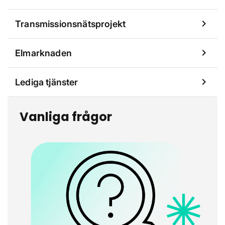
chevron_right
Transmissionsnätsprojekt
chevron_right
Elmarknaden
chevron_right
Lediga tjänster
Vanliga frågor