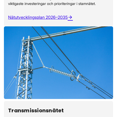
viktigaste investeringar och prioriteringar i stamnätet.
Nätutvecklingsplan 2026–2035
arrow_forward
Transmissionsnätet