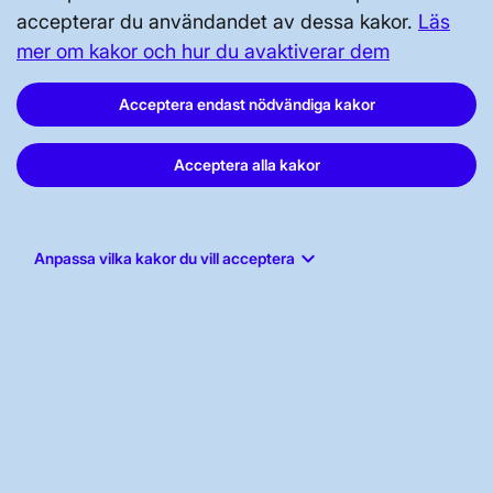
accepterar du användandet av dessa kakor.
Läs
OM KRAFTSYSTEMET
mer om kakor och hur du avaktiverar dem
Acceptera endast nödvändiga kakor
UTVECKLING AV KRAFTSYSTEMET
Acceptera alla kakor
SÄKERHET OCH BEREDSKAP
keyboard_arrow_down
Anpassa vilka kakor du vill acceptera
OM OSS
JOBBA HÄR
AKTÖRSPORTALEN