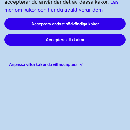
accepterar du användandet av dessa kakor.
Läs
Tillgänglighetsredogörelse
mer om kakor och hur du avaktiverar dem
Acceptera endast nödvändiga kakor
Acceptera alla kakor
Svenska kraftnät, Box 1200, 172 24
Sundbyberg
keyboard_arrow_down
Anpassa vilka kakor du vill acceptera
Tel: 010-475 80 00
E-post:
registrator@svk.se
Org.nr: 202100-4284
LinkedIn
Instagram