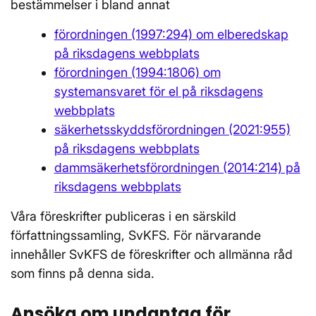
bestämmelser i bland annat
förordningen (1997:294) om elberedskap
på riksdagens webbplats
förordningen (1994:1806) om
systemansvaret för el på riksdagens
webbplats
säkerhetsskyddsförordningen (2021:955)
på riksdagens webbplats
dammsäkerhetsförordningen (2014:214) på
riksdagens webbplats
Våra föreskrifter publiceras i en särskild
författningssamling, SvKFS. För närvarande
innehåller SvKFS de föreskrifter och allmänna råd
som finns på denna sida.
Ansöka om undantag för