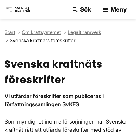
Sök
Meny
search
menu
Sök på webbpla
Start
Om kraftsystemet
Legalt ramverk
Svenska kraftnäts föreskrifter
Svenska kraftnäts
föreskrifter
Vi utfärdar föreskrifter som publiceras i
författningssamlingen SvKFS.
Som myndighet inom elförsörjningen har Svenska
kraftnät rätt att utfärda föreskrifter med stöd av