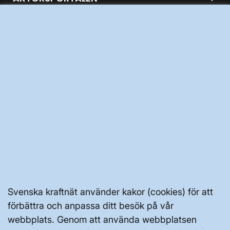
PRESS OCH NYHETER
OM WEBBPLATSEN
GENVÄGAR
Kontakta oss
Press och nyheter
Svenska kraftnät använder kakor (cookies) för att
Prenumerera
förbättra och anpassa ditt besök på vår
webbplats. Genom att använda webbplatsen
Vår dataskyddspolicy