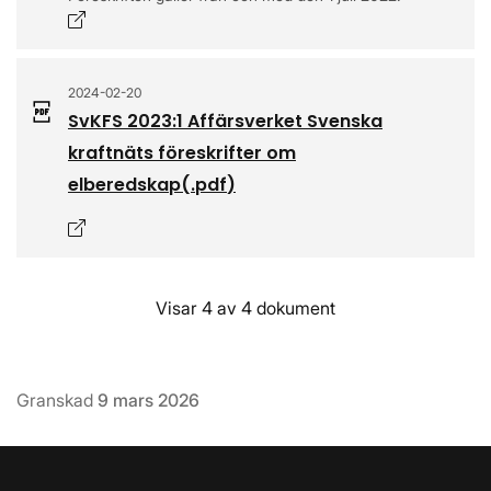
Öppnas i nytt fönster
2024-02-20
SvKFS 2023:1 Affärsverket Svenska
kraftnäts föreskrifter om
elberedskap
(.
pdf
)
Öppnas i nytt fönster
Visar 4 av 4 dokument
Granskad
9 mars 2026