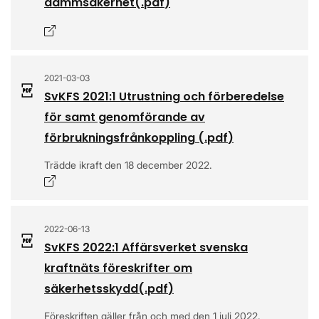
dammsäkerhet
(.
pdf
)
Öppnas i nytt fönster
2021-03-03
SvKFS 2021:1 Utrustning och förberedelse
för samt genomförande av
förbrukningsfrånkoppling
(.
pdf
)
Trädde ikraft den 18 december 2022.
Öppnas i nytt fönster
2022-06-13
SvKFS 2022:1 Affärsverket svenska
kraftnäts föreskrifter om
säkerhetsskydd
(.
pdf
)
Föreskriften gäller från och med den 1 juli 2022.