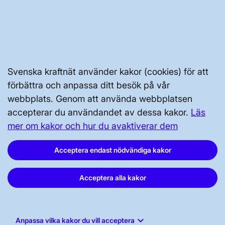
Press och nyheter
Prenumerera
Vår dataskyddspolicy
Tillgänglighetsredogörelse
Svenska kraftnät använder kakor (cookies) för att
förbättra och anpassa ditt besök på vår
webbplats. Genom att använda webbplatsen
accepterar du användandet av dessa kakor.
Läs
mer om kakor och hur du avaktiverar dem
Acceptera endast nödvändiga kakor
Svenska kraftnät, Box 1200, 172 24
Sundbyberg
Acceptera alla kakor
Tel: 010-475 80 00
E-post:
registrator@svk.se
Org.nr: 202100-4284
keyboard_arrow_down
Anpassa vilka kakor du vill acceptera