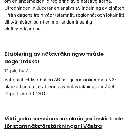
om en ändamålsenlig reglering av elnätsavgifterna.
Utredningen inkluderar en analys av indelning av elnäten
- från dagens tre nivåer (stamnät, regionnät och lokalnät)
till två nivåer, samt en mer ändamålsenlig
elnätsverksamhet.
Etablering av nätavräkningsområde
Degerträsket
14 juli, 15.17
Vattenfall Eldistribution AB har genom inkommen N3-
blankett anmält etablering av nätavräkningsområdet
Degerträsket (DGT).
Viktiga koncessionsansökningar inskickade
för stamnätsförstärkningar i Västra