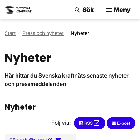
Sök
Meny
search
menu
Sök på webbpla
Start
Press och nyheter
Nyheter
Nyheter
Här hittar du Svenska kraftnäts senaste nyheter
och pressmeddelanden.
Nyheter
Följ via:
open_in_new
RSS
Öppnas i nytt fönster
E-post