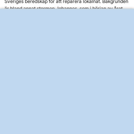
Sveriges beredskap för att reparera lokalnät. Bakgrunden
är bland annat stormen Johannes, som i början av året
lämnade tiotusentals hushåll utan el och tydliggjorde
behovet av bättre resurser för snabba reparationer.
Visar 1-25 av 761
1
2
3
4
5
...
31
Granskad
4 april 2024