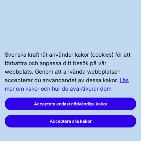
BRA ATT VETA FÖR ALLMÄNHETEN
OM KRAFTSYSTEMET
Svenska kraftnät använder kakor (cookies) för att
UTVECKLING AV KRAFTSYSTEMET
förbättra och anpassa ditt besök på vår
webbplats. Genom att använda webbplatsen
accepterar du användandet av dessa kakor.
Läs
SÄKERHET OCH BEREDSKAP
mer om kakor och hur du avaktiverar dem
OM OSS
Acceptera endast nödvändiga kakor
Acceptera alla kakor
JOBBA HÄR