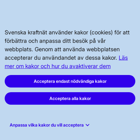
Kontakta oss
Press och nyheter
Prenumerera
Svenska kraftnät använder kakor (cookies) för att
Vår dataskyddspolicy
förbättra och anpassa ditt besök på vår
Tillgänglighetsredogörelse
webbplats. Genom att använda webbplatsen
accepterar du användandet av dessa kakor.
Läs
mer om kakor och hur du avaktiverar dem
Acceptera endast nödvändiga kakor
Acceptera alla kakor
Svenska kraftnät, Box 1200, 172 24
Sundbyberg
Tel: 010-475 80 00
keyboard_arrow_down
Anpassa vilka kakor du vill acceptera
E-post:
registrator@svk.se
Org.nr: 202100-4284