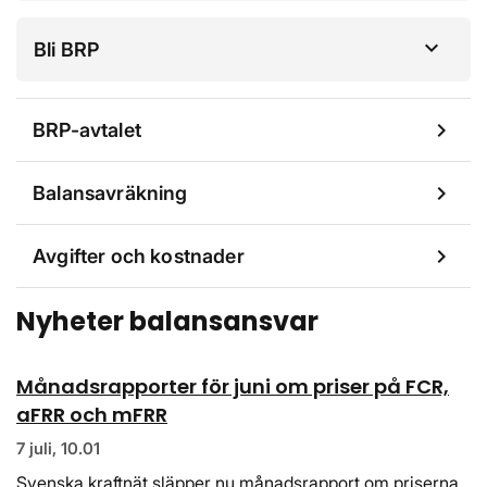
Bli BRP
chevron_right
BRP-avtalet
chevron_right
Balansavräkning
chevron_right
Avgifter och kostnader
Nyheter balansansvar
Månadsrapporter för juni om priser på FCR,
aFRR och mFRR
7 juli, 10.01
Svenska kraftnät släpper nu månadsrapport om priserna