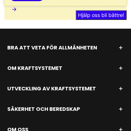
Aktörsdialog om ändrad obalansprissättning
arrow_forward
Hjälp oss bli bättre!
BRA ATT VETA FÖR ALLMÄNHETEN
OM KRAFTSYSTEMET
UTVECKLING AV KRAFTSYSTEMET
SÄKERHET OCH BEREDSKAP
OM OSS