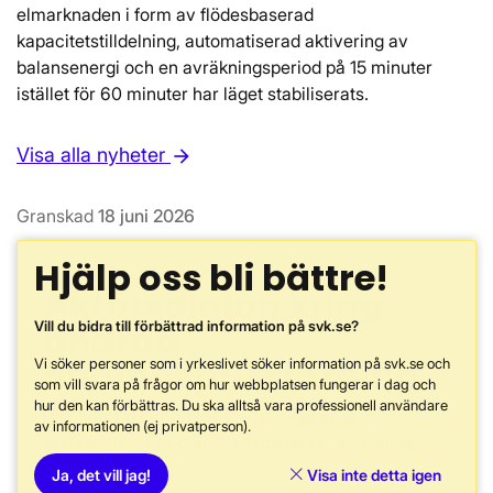
elmarknaden i form av flödesbaserad
kapacitetstilldelning, automatiserad aktivering av
balansenergi och en avräkningsperiod på 15 minuter
istället för 60 minuter har läget stabiliserats.
Visa alla nyheter
arrow_forward
Granskad
18 juni 2026
Hjälp oss bli bättre!
Aktörsdialog kring
ändrad
Vill du bidra till förbättrad information på svk.se?
obalansprissättning
Vi söker personer som i yrkeslivet söker information på svk.se och
som vill svara på frågor om hur webbplatsen fungerar i dag och
hur den kan förbättras. Du ska alltså vara professionell användare
Här hittar du information om pågående
av informationen (ej privatperson).
aktörsdialog kring ändrad obalansprissättning.
Ja, det vill jag!
Visa inte detta igen