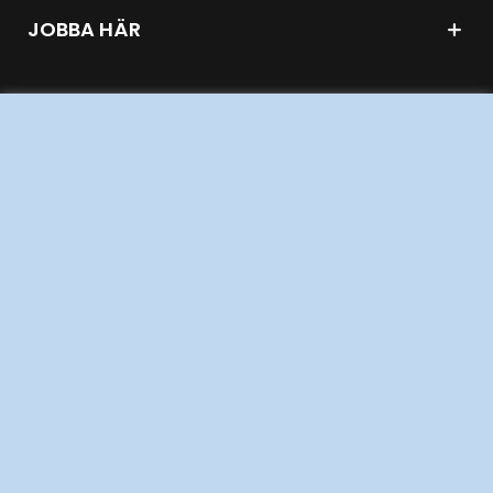
JOBBA HÄR
AKTÖRSPORTALEN
PRESS OCH NYHETER
OM WEBBPLATSEN
GENVÄGAR
Kontakta oss