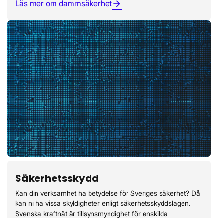
Läs mer om dammsäkerhet
arrow_forward
Säkerhetsskydd
Kan din verksamhet ha betydelse för Sveriges säkerhet? Då
kan ni ha vissa skyldigheter enligt säkerhetsskyddslagen.
Svenska kraftnät är tillsynsmyndighet för enskilda