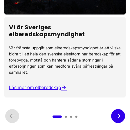
Vi är Sveriges
elberedskapsmyndighet
Vår främsta uppgift som elberedskapsmyndighet är att vi ska
bidra till att hela den svenska elsektorn har beredskap för att
förebygga, motstå och hantera sådana störningar i
elförsörjningen som kan medföra svåra påfrestningar på
samhället.
Läs mer om elberedskap
arrow_forward
arrow_back
arrow_forward