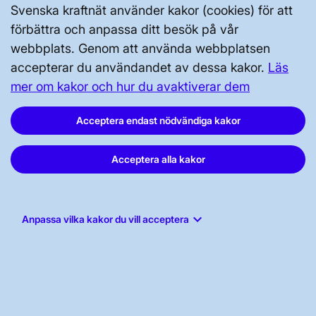
Press och nyheter
Svenska kraftnät använder kakor (cookies) för att
förbättra och anpassa ditt besök på vår
Prenumerera
webbplats. Genom att använda webbplatsen
Vår dataskyddspolicy
accepterar du användandet av dessa kakor.
Läs
Tillgänglighetsredogörelse
mer om kakor och hur du avaktiverar dem
Acceptera endast nödvändiga kakor
Acceptera alla kakor
Svenska kraftnät, Box 1200, 172 24
keyboard_arrow_down
Sundbyberg
Anpassa vilka kakor du vill acceptera
Tel: 010-475 80 00
E-post:
registrator@svk.se
Org.nr: 202100-4284