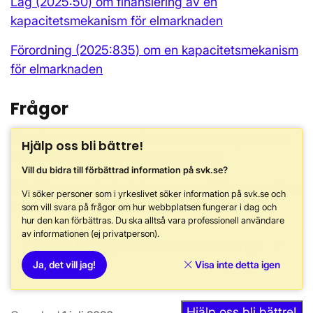
Lag (2025:50) om finansiering av en
kapacitetsmekanism för elmarknaden
Förordning (2025:835) om en kapacitetsmekanism
för elmarknaden
Frågor
Vid frågor om avgifter för balansansvariga parter,
Hjälp oss bli bättre!
kontakta
balansansvarsavtal@svk.se
Vill du bidra till förbättrad information på svk.se?
Vid frågor om strategiska reserven/tilläggsavgiften
Vi söker personer som i yrkeslivet söker information på svk.se och
kontakta
strategiskreserv@svk.se
som vill svara på frågor om hur webbplatsen fungerar i dag och
hur den kan förbättras. Du ska alltså vara professionell användare
av informationen (ej privatperson).
Tidigare års avgifter för balansansvariga
parter
Ja, det vill jag!
Visa inte detta igen
Hjälp oss bli bättre!