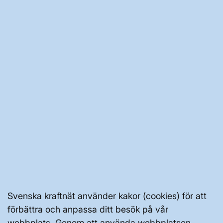
JOBBA HÄR
AKTÖRSPORTALEN
PRESS OCH NYHETER
OM WEBBPLATSEN
GENVÄGAR
Svenska kraftnät använder kakor (cookies) för att
Kontakta oss
förbättra och anpassa ditt besök på vår
Press och nyheter
webbplats. Genom att använda webbplatsen