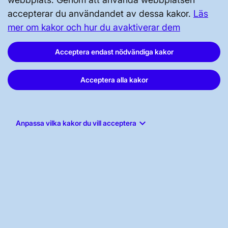
accepterar du användandet av dessa kakor.
Läs
Prenumerera
mer om kakor och hur du avaktiverar dem
Vår dataskyddspolicy
Acceptera endast nödvändiga kakor
Tillgänglighetsredogörelse
Acceptera alla kakor
keyboard_arrow_down
Anpassa vilka kakor du vill acceptera
Svenska kraftnät, Box 1200, 172 24
Sundbyberg
Tel: 010-475 80 00
E-post:
registrator@svk.se
Org.nr: 202100-4284