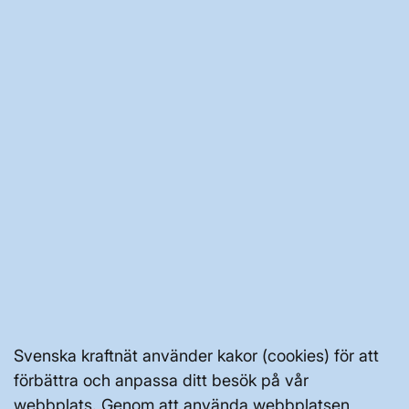
JOBBA HÄR
AKTÖRSPORTALEN
PRESS OCH NYHETER
OM WEBBPLATSEN
GENVÄGAR
Svenska kraftnät använder kakor (cookies) för att
Kontakta oss
förbättra och anpassa ditt besök på vår
Press och nyheter
webbplats. Genom att använda webbplatsen