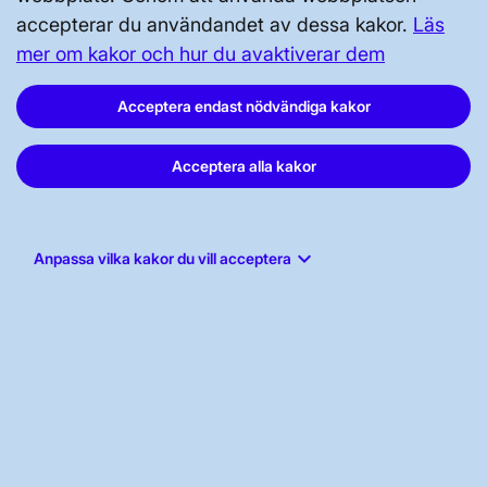
accepterar du användandet av dessa kakor.
Läs
Prenumerera
mer om kakor och hur du avaktiverar dem
Vår dataskyddspolicy
Acceptera endast nödvändiga kakor
Tillgänglighetsredogörelse
Acceptera alla kakor
keyboard_arrow_down
Anpassa vilka kakor du vill acceptera
Svenska kraftnät, Box 1200, 172 24
Sundbyberg
Tel: 010-475 80 00
E-post:
registrator@svk.se
Org.nr: 202100-4284