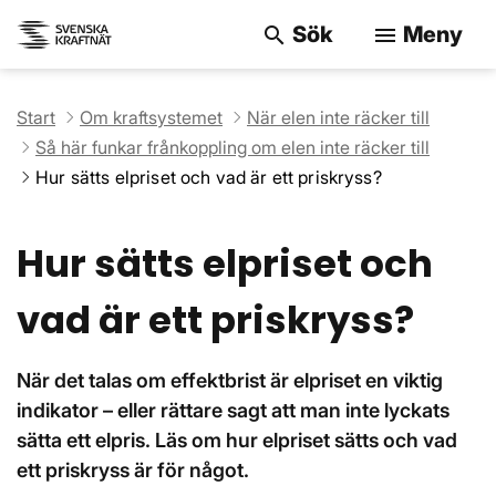
Sök
Meny
search
menu
Sök på webbpla
Start
Om kraftsystemet
När elen inte räcker till
Så här funkar frånkoppling om elen inte räcker till
Hur sätts elpriset och vad är ett priskryss?
Hur sätts elpriset och
vad är ett priskryss?
När det talas om effektbrist är elpriset en viktig
indikator – eller rättare sagt att man inte lyckats
sätta ett elpris. Läs om hur elpriset sätts och vad
ett priskryss är för något.