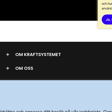
och hur
använd
Ja, 
OM KRAFTSYSTEMET
OM OSS
PRESS OCH NYHETER
 förbättra och anpassa ditt besök på vår webbplats. 