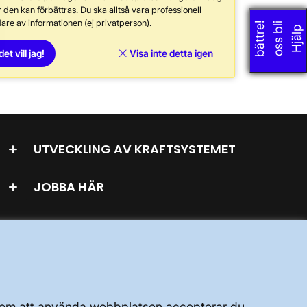
 den kan förbättras. Du ska alltså vara professionell
are av informationen (ej privatperson).
!
i
H
j
ä
l
p
o
s
s
b
l
b
ä
t
t
r
e
det vill jag!
Visa inte detta igen
UTVECKLING AV KRAFTSYSTEMET
JOBBA HÄR
OM WEBBPLATSEN
Genom att använda webbplatsen accepterar du