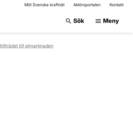
Möt Svenska kraftnät
Aktörsportalen
Kontakt
Sök på webbplats
Sök
Meny
search
menu
illträdet till elmarknaden