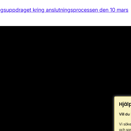
ingsuppdraget kring anslutningsprocessen den 10 mars
Hjäl
Vill du
Vi söke
och so