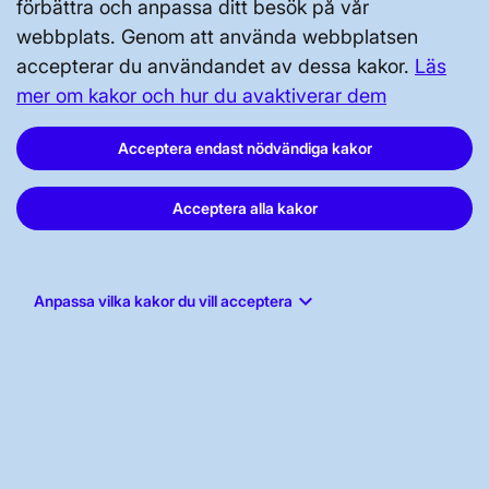
förbättra och anpassa ditt besök på vår
Tillgänglighetsredogörelse
webbplats. Genom att använda webbplatsen
accepterar du användandet av dessa kakor.
Läs
mer om kakor och hur du avaktiverar dem
Acceptera endast nödvändiga kakor
Svenska kraftnät, Box 1200, 172 24
Acceptera alla kakor
Sundbyberg
Tel: 010-475 80 00
keyboard_arrow_down
E-post:
registrator@svk.se
Anpassa vilka kakor du vill acceptera
Org.nr: 202100-4284
LinkedIn
Instagram