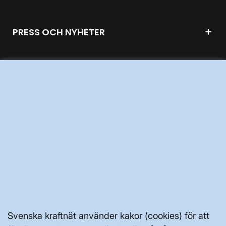
PRESS OCH NYHETER
OM WEBBPLATSEN
GENVÄGAR
Kontakta oss
Press och nyheter
Prenumerera
Vår dataskyddspolicy
Svenska kraftnät använder kakor (cookies) för att