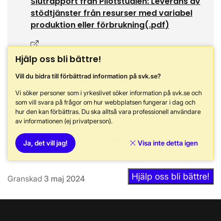
Slutrapport från Pilotstudien: Leverans av
stödtjänster från resurser med variabel
produktion eller förbrukning
(.
pdf
)
Öppnas i nytt fönster
Hjälp oss bli bättre!
Vill du bidra till förbättrad information på svk.se?
Visar 2 av 2 dokument
Vi söker personer som i yrkeslivet söker information på svk.se och
som vill svara på frågor om hur webbplatsen fungerar i dag och
Dokument för handelsutfall
hur den kan förbättras. Du ska alltså vara professionell användare
av informationen (ej privatperson).
FFR - Avropad volym och kostnader
Ja, det vill jag!
Visa inte detta igen
Hjälp oss bli bättre!
Granskad
3 maj 2024