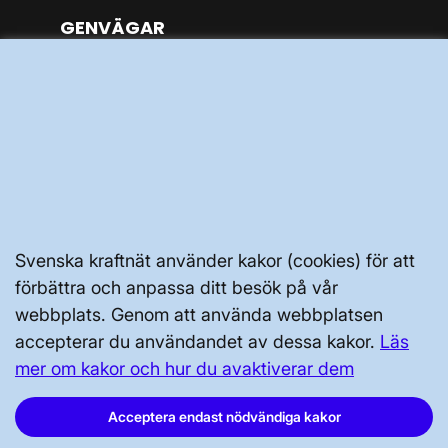
GENVÄGAR
Kontakta oss
Press och nyheter
Prenumerera
Vår dataskyddspolicy
Tillgänglighetsredogörelse
Svenska kraftnät använder kakor (cookies) för att
förbättra och anpassa ditt besök på vår
webbplats. Genom att använda webbplatsen
accepterar du användandet av dessa kakor.
Läs
mer om kakor och hur du avaktiverar dem
Svenska kraftnät, Box 1200, 172 24
Sundbyberg
Acceptera endast nödvändiga kakor
Tel: 010-475 80 00