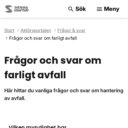
Sök
Meny
search
menu
Sök på webbpla
Start
Aktörsportalen
Frågor & svar
Frågor och svar om farligt avfall
Frågor och svar om
farligt avfall
Här hittar du vanliga frågor och svar om hantering
av avfall.
Vilken myndighet har