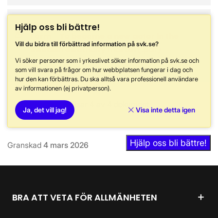
2025-11-24
Hjälp oss bli bättre!
Form - To become a new actor in the
Vill du bidra till förbättrad information på svk.se?
Swedish electricity market
(.
pdf
)
Vi söker personer som i yrkeslivet söker information på svk.se och
Öppnas i nytt fönster
som vill svara på frågor om hur webbplatsen fungerar i dag och
hur den kan förbättras. Du ska alltså vara professionell användare
av informationen (ej privatperson).
Visar 4 av 4 dokument
Ja, det vill jag!
Visa inte detta igen
Hjälp oss bli bättre!
Granskad
4 mars 2026
BRA ATT VETA FÖR ALLMÄNHETEN