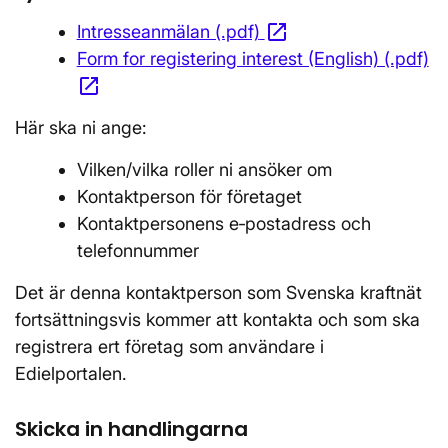
open_in_new
Intresseanmälan (.pdf)
Öppnas i nytt fönst
Form for registering interest (English) (.pdf)
open_in_new
Öppnas i nytt fönster
Här ska ni ange:
Vilken/vilka roller ni ansöker om
Kontaktperson för företaget
Kontaktpersonens e‑postadress och
telefonnummer
Det är denna kontaktperson som Svenska kraftnät
fortsättningsvis kommer att kontakta och som ska
registrera ert företag som användare i
Edielportalen.
Skicka in handlingarna