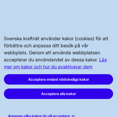
OM WEBBPLATSEN
Svenska kraftnät använder kakor (cookies) för att
förbättra och anpassa ditt besök på vår
webbplats. Genom att använda webbplatsen
GENVÄGAR
accepterar du användandet av dessa kakor.
Läs
Kontakta oss
mer om kakor och hur du avaktiverar dem
Press och nyheter
Acceptera endast nödvändiga kakor
Prenumerera
Acceptera alla kakor
Vår dataskyddspolicy
Tillgänglighetsredogörelse
keyboard_arrow_down
Anpassa vilka kakor du vill acceptera