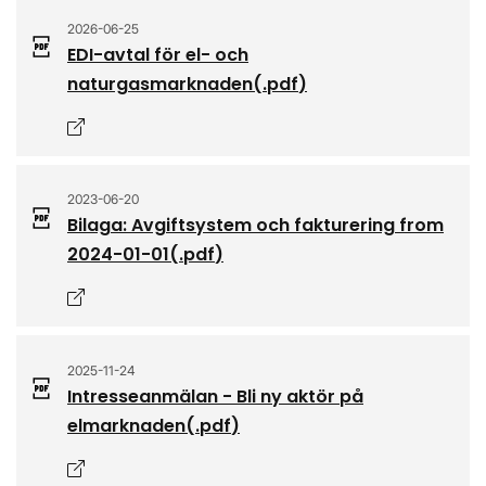
2026-06-25
EDI-avtal för el- och
naturgasmarknaden
(.
pdf
)
Öppnas i nytt fönster
2023-06-20
Bilaga: Avgiftsystem och fakturering from
2024-01-01
(.
pdf
)
Öppnas i nytt fönster
2025-11-24
Intresseanmälan - Bli ny aktör på
elmarknaden
(.
pdf
)
Öppnas i nytt fönster