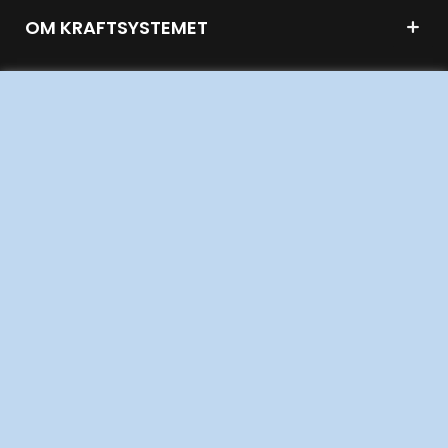
OM KRAFTSYSTEMET
UTVECKLING AV KRAFTSYSTEMET
SÄKERHET OCH BEREDSKAP
OM OSS
JOBBA HÄR
AKTÖRSPORTALEN
PRESS OCH NYHETER