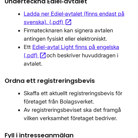
Underteckna Ediel‑avtalet
Ladda ner Ediel‑avtalet (finns endast på
open_in_new
svenska). (.pdf)
Öppnas i nytt fönster
Firmatecknaren kan signera avtalen
antingen fysiskt eller elektroniskt.
Ett
Ediel-avtal Light finns på engelska
open_in_new
(.pdf)
Öppnas i nytt fönster
och beskriver huvuddragen i
avtalet.
Ordna ett registreringsbevis
Skaffa ett aktuellt registreringsbevis för
företaget från Bolagsverket.
Av registreringsbeviset ska det framgå
vilken verksamhet företaget bedriver.
Fyll i intresseanmälan